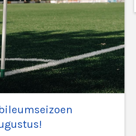
jubileumseizoen
augustus!