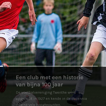
Een club met een historie
van bijna 100 jaar
De voetbalvereniging Twenthe werd
opgericht in 1927 en kende in de decennia
daarna vele hoogtepunten.