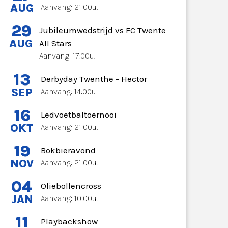
AUG
Aanvang: 21:00u.
29
Jubileumwedstrijd vs FC Twente
AUG
All Stars
Aanvang: 17:00u.
13
Derbyday Twenthe - Hector
SEP
Aanvang: 14:00u.
16
Ledvoetbaltoernooi
OKT
Aanvang: 21:00u.
19
Bokbieravond
NOV
Aanvang: 21:00u.
04
Oliebollencross
JAN
Aanvang: 10:00u.
11
Playbackshow