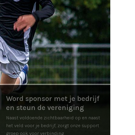
Word sponsor met je bedrijf
en steun de vereniging
Naast voldoende zichtbaarheid op en naast
het veld voor je bedrijf, zorgt onze support
groep ook voor verbinding.