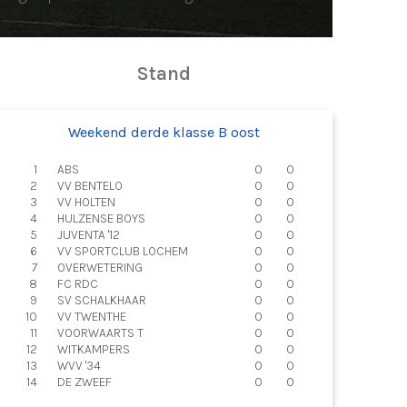
Stand
Weekend derde klasse B oost
1
ABS
0
0
2
VV BENTELO
0
0
3
VV HOLTEN
0
0
4
HULZENSE BOYS
0
0
5
JUVENTA '12
0
0
6
VV SPORTCLUB LOCHEM
0
0
7
OVERWETERING
0
0
8
FC RDC
0
0
9
SV SCHALKHAAR
0
0
10
VV TWENTHE
0
0
11
VOORWAARTS T
0
0
12
WITKAMPERS
0
0
13
WVV '34
0
0
14
DE ZWEEF
0
0