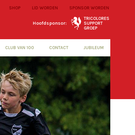
SHOP
LID WORDEN
SPONSOR WORDEN
TRICOLORES
Hoofdsponsor:
SUPPORT
GROEP
CLUB VAN 100
CONTACT
JUBILEUM