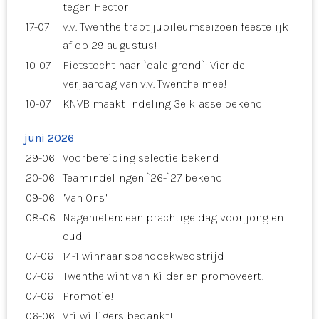
tegen Hector
17-07
v.v. Twenthe trapt jubileumseizoen feestelijk
af op 29 augustus!
10-07
Fietstocht naar `oale grond`: Vier de
verjaardag van v.v. Twenthe mee!
10-07
KNVB maakt indeling 3e klasse bekend
juni 2026
29-06
Voorbereiding selectie bekend
20-06
Teamindelingen `26-`27 bekend
09-06
"Van Ons"
08-06
Nagenieten: een prachtige dag voor jong en
oud
07-06
14-1 winnaar spandoekwedstrijd
07-06
Twenthe wint van Kilder en promoveert!
07-06
Promotie!
06-06
Vrijwilligers bedankt!