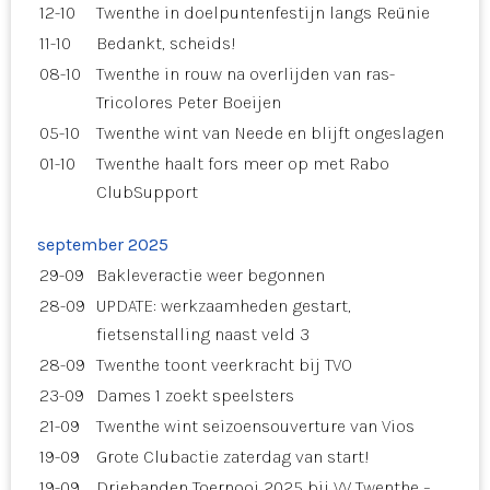
12-10
Twenthe in doelpuntenfestijn langs Reünie
11-10
Bedankt, scheids!
08-10
Twenthe in rouw na overlijden van ras-
Tricolores Peter Boeijen
05-10
Twenthe wint van Neede en blijft ongeslagen
01-10
Twenthe haalt fors meer op met Rabo
ClubSupport
september 2025
29-09
Bakleveractie weer begonnen
28-09
UPDATE: werkzaamheden gestart,
fietsenstalling naast veld 3
28-09
Twenthe toont veerkracht bij TVO
23-09
Dames 1 zoekt speelsters
21-09
Twenthe wint seizoensouverture van Vios
19-09
Grote Clubactie zaterdag van start!
19-09
Driebanden Toernooi 2025 bij VV Twenthe –