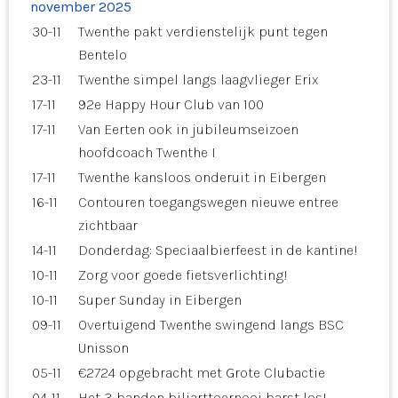
november 2025
30-11
Twenthe pakt verdienstelijk punt tegen
Bentelo
23-11
Twenthe simpel langs laagvlieger Erix
17-11
92e Happy Hour Club van 100
17-11
Van Eerten ook in jubileumseizoen
hoofdcoach Twenthe I
17-11
Twenthe kansloos onderuit in Eibergen
16-11
Contouren toegangswegen nieuwe entree
zichtbaar
14-11
Donderdag: Speciaalbierfeest in de kantine!
10-11
Zorg voor goede fietsverlichting!
10-11
Super Sunday in Eibergen
09-11
Overtuigend Twenthe swingend langs BSC
Unisson
05-11
€2724 opgebracht met Grote Clubactie
04-11
Het 3-banden biljarttoernooi barst los!