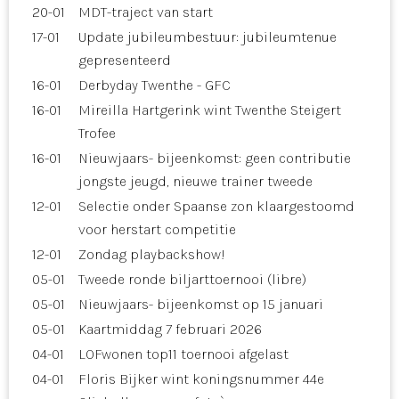
20-01
MDT-traject van start
17-01
Update jubileumbestuur: jubileumtenue
gepresenteerd
16-01
Derbyday Twenthe - GFC
16-01
Mireilla Hartgerink wint Twenthe Steigert
Trofee
16-01
Nieuwjaars- bijeenkomst: geen contributie
jongste jeugd, nieuwe trainer tweede
12-01
Selectie onder Spaanse zon klaargestoomd
voor herstart competitie
12-01
Zondag playbackshow!
05-01
Tweede ronde biljarttoernooi (libre)
05-01
Nieuwjaars- bijeenkomst op 15 januari
05-01
Kaartmiddag 7 februari 2026
04-01
LOFwonen top11 toernooi afgelast
04-01
Floris Bijker wint koningsnummer 44e