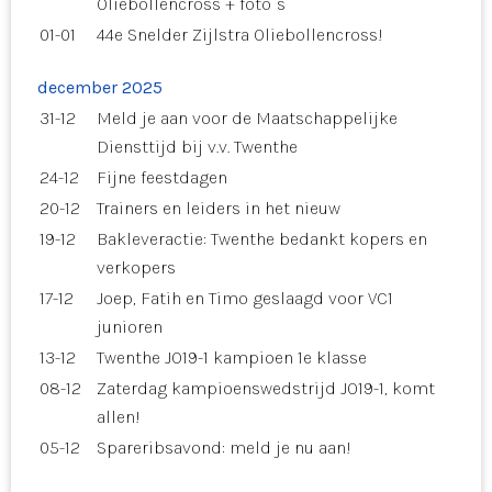
Oliebollencross + foto`s
01-01
44e Snelder Zijlstra Oliebollencross!
december 2025
31-12
Meld je aan voor de Maatschappelijke
Diensttijd bij v.v. Twenthe
24-12
Fijne feestdagen
20-12
Trainers en leiders in het nieuw
19-12
Bakleveractie: Twenthe bedankt kopers en
verkopers
17-12
Joep, Fatih en Timo geslaagd voor VC1
junioren
13-12
Twenthe JO19-1 kampioen 1e klasse
08-12
Zaterdag kampioenswedstrijd JO19-1, komt
allen!
05-12
Spareribsavond: meld je nu aan!