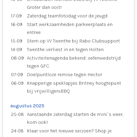
Groter dan ooit!
17-09
Zaterdag teamfotodag voor de jeugd
16-09
Start werkzaamheden parkeerplaats en
entree
15-09
Stem op VV Twenthe bij Rabo Clubsupport
14-09
Twenthe verliest in en tegen Holten
08-09
Activiteitenagenda bekend: oefenwedstrijd
tegen GFC
07-09
Doelpuntloze remise tegen Hector
06-09
Knapperige speklapjes Britney hoogtepunt
bij vrijwilligersBBQ
augustus 2025
25-08
Aanstaande zaterdag starten de mini`s weer,
kom ook!
24-08
Klaar voor het nieuwe seizoen? Shop je