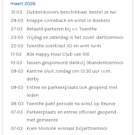
maart 2026
31-03
Dubbeldooiers beschikbaar, bestel ze nu!
29-03
Knappe comeback en winst in Boekelo
27-03
Betaald parkeren bij v.v. Twenthe
23-03
Vrijdag en zaterdag is het zover: darttoernooi
22-03
Twenthe overklast AD en wint ruim
17-03
93e Happy Hour Club van 100
10-03
Tassen gesponsord dankzij 3bandentoernooi
09-03
Kantine sluit zondag om 13:30 uur i.v.m.
derby
09-03
Entree en parkeerplaats ook geopend met
leden
08-03
Twenthe pakt periode na winst op Reünie
07-03
Parkeerplaats en entree officieel geopend
met gemeente
07-03
Koen Morsink winnaar biljarttoernooi