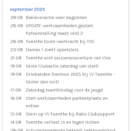
september 2025
29-09
Bakleveractie weer begonnen
28-09
UPDATE: werkzaamheden gestart,
fietsenstalling naast veld 3
28-09
Twenthe toont veerkracht bij TVO
23-09
Dames 1 zoekt speelsters
21-09
Twenthe wint seizoensouverture van Vios
19-09
Grote Clubactie zaterdag van start!
19-09
Driebanden Toernooi 2025 bij VV Twenthe –
Groter dan ooit!
17-09
Zaterdag teamfotodag voor de jeugd
16-09
Start werkzaamheden parkeerplaats en
entree
15-09
Stem op VV Twenthe bij Rabo Clubsupport
14-09
Twenthe verliest in en tegen Holten
08-09
Activiteitenagenda bekend: oefenwedstrijd