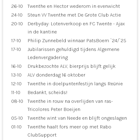
26-10
Twenthe en Hector wederom in evenwicht
24-10
Steun VV Twenthe met De Grote Club Actie
20-10
Derbyday: Lotenverkoop en FC Twente - Ajax
in de kantine
17-10
Philip Zunnebeld winnaar PatsBoem `24/`25
17-10
Jubilarissen gehuldigd tijdens Algemene
Ledenvergadering
16-10
Drukbezochte ALV, bierprijs blijft gelijk
13-10
ALV donderdag 16 oktober
12-10
Twenthe in doelpuntenfestijn langs Reünie
11-10
Bedankt, scheids!
08-10
Twenthe in rouw na overlijden van ras-
Tricolores Peter Boeijen
05-10
Twenthe wint van Neede en blijft ongeslagen
01-10
Twenthe haalt fors meer op met Rabo
ClubSupport