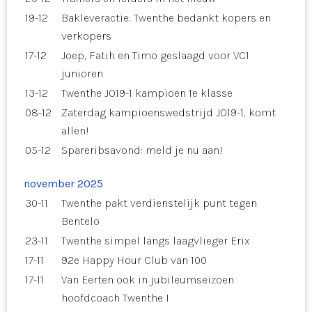
19-12
Bakleveractie: Twenthe bedankt kopers en
verkopers
17-12
Joep, Fatih en Timo geslaagd voor VC1
junioren
13-12
Twenthe JO19-1 kampioen 1e klasse
08-12
Zaterdag kampioenswedstrijd JO19-1, komt
allen!
05-12
Spareribsavond: meld je nu aan!
november 2025
30-11
Twenthe pakt verdienstelijk punt tegen
Bentelo
23-11
Twenthe simpel langs laagvlieger Erix
17-11
92e Happy Hour Club van 100
17-11
Van Eerten ook in jubileumseizoen
hoofdcoach Twenthe I