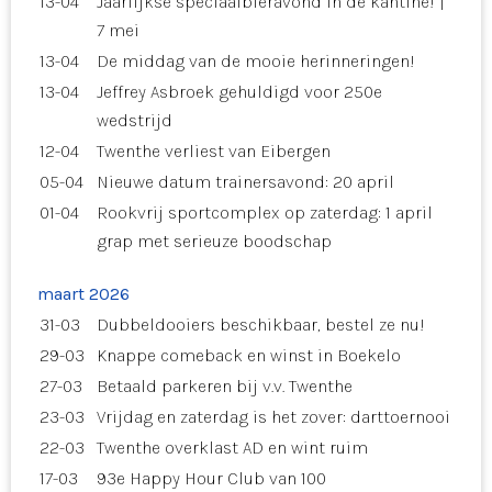
13-04
Jaarlijkse speciaalbieravond in de kantine! |
7 mei
13-04
De middag van de mooie herinneringen!
13-04
Jeffrey Asbroek gehuldigd voor 250e
wedstrijd
12-04
Twenthe verliest van Eibergen
05-04
Nieuwe datum trainersavond: 20 april
01-04
Rookvrij sportcomplex op zaterdag: 1 april
grap met serieuze boodschap
maart 2026
31-03
Dubbeldooiers beschikbaar, bestel ze nu!
29-03
Knappe comeback en winst in Boekelo
27-03
Betaald parkeren bij v.v. Twenthe
23-03
Vrijdag en zaterdag is het zover: darttoernooi
22-03
Twenthe overklast AD en wint ruim
17-03
93e Happy Hour Club van 100