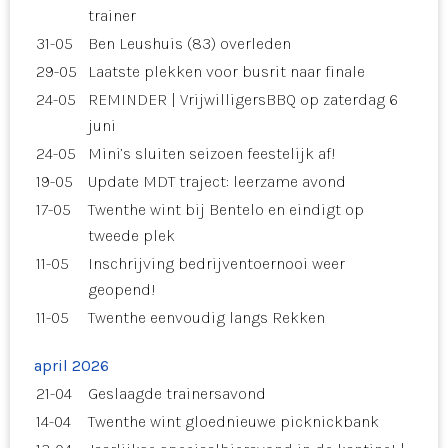
trainer
31-05
Ben Leushuis (83) overleden
29-05
Laatste plekken voor busrit naar finale
24-05
REMINDER | VrijwilligersBBQ op zaterdag 6
juni
24-05
Mini’s sluiten seizoen feestelijk af!
19-05
Update MDT traject: leerzame avond
17-05
Twenthe wint bij Bentelo en eindigt op
tweede plek
11-05
Inschrijving bedrijventoernooi weer
geopend!
11-05
Twenthe eenvoudig langs Rekken
april 2026
21-04
Geslaagde trainersavond
14-04
Twenthe wint gloednieuwe picknickbank