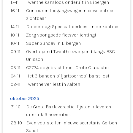
17-11
Twenthe kansloos onderuit in Eibergen
16-11
Contouren toegangswegen nieuwe entree
zichtbaar
14-11
Donderdag: Speciaalbierfeest in de kantine!
10-11
Zorg voor goede fietsverlichting!
10-11
Super Sunday in Eibergen
09-11
Overtuigend Twenthe swingend langs BSC
Unisson
05-11
€2724 opgebracht met Grote Clubactie
04-11
Het 3-banden biljarttoernooi barst los!
02-11
Twenthe verliest in Aalten
oktober 2025
31-10
De Grote Bakleveractie: lijsten inleveren
uiterlijk 3 november!
28-10
Even voorstellen: nieuwe secretaris Gerben
Schot