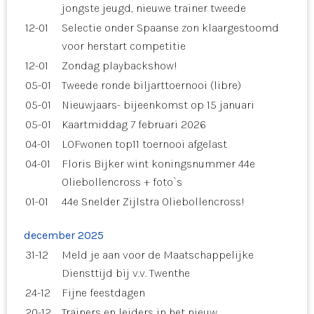
jongste jeugd, nieuwe trainer tweede
12-01
Selectie onder Spaanse zon klaargestoomd
voor herstart competitie
12-01
Zondag playbackshow!
05-01
Tweede ronde biljarttoernooi (libre)
05-01
Nieuwjaars- bijeenkomst op 15 januari
05-01
Kaartmiddag 7 februari 2026
04-01
LOFwonen top11 toernooi afgelast
04-01
Floris Bijker wint koningsnummer 44e
Oliebollencross + foto`s
01-01
44e Snelder Zijlstra Oliebollencross!
december 2025
31-12
Meld je aan voor de Maatschappelijke
Diensttijd bij v.v. Twenthe
24-12
Fijne feestdagen
20-12
Trainers en leiders in het nieuw