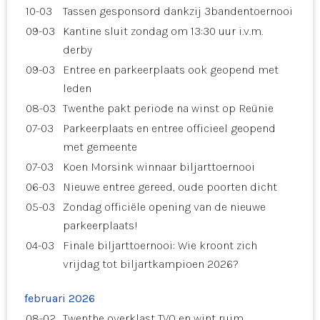
10-03
Tassen gesponsord dankzij 3bandentoernooi
09-03
Kantine sluit zondag om 13:30 uur i.v.m.
derby
09-03
Entree en parkeerplaats ook geopend met
leden
08-03
Twenthe pakt periode na winst op Reünie
07-03
Parkeerplaats en entree officieel geopend
met gemeente
07-03
Koen Morsink winnaar biljarttoernooi
06-03
Nieuwe entree gereed, oude poorten dicht
05-03
Zondag officiële opening van de nieuwe
parkeerplaats!
04-03
Finale biljarttoernooi: Wie kroont zich
vrijdag tot biljartkampioen 2026?
februari 2026
08-02
Twenthe overklast TVO en wint ruim