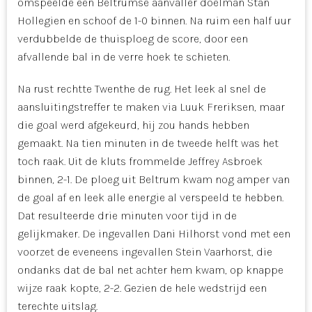
omspeelde een Beltrumse aanvaller doelman Stan
Hollegien en schoof de 1-0 binnen. Na ruim een half uur
verdubbelde de thuisploeg de score, door een
afvallende bal in de verre hoek te schieten.
Na rust rechtte Twenthe de rug. Het leek al snel de
aansluitingstreffer te maken via Luuk Freriksen, maar
die goal werd afgekeurd, hij zou hands hebben
gemaakt. Na tien minuten in de tweede helft was het
toch raak. Uit de kluts frommelde Jeffrey Asbroek
binnen, 2-1. De ploeg uit Beltrum kwam nog amper van
de goal af en leek alle energie al verspeeld te hebben.
Dat resulteerde drie minuten voor tijd in de
gelijkmaker. De ingevallen Dani Hilhorst vond met een
voorzet de eveneens ingevallen Stein Vaarhorst, die
ondanks dat de bal net achter hem kwam, op knappe
wijze raak kopte, 2-2. Gezien de hele wedstrijd een
terechte uitslag.