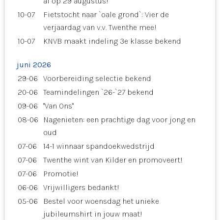
af op 29 augustus!
10-07
Fietstocht naar `oale grond`: Vier de
verjaardag van v.v. Twenthe mee!
10-07
KNVB maakt indeling 3e klasse bekend
juni 2026
29-06
Voorbereiding selectie bekend
20-06
Teamindelingen `26-`27 bekend
09-06
"Van Ons"
08-06
Nagenieten: een prachtige dag voor jong en
oud
07-06
14-1 winnaar spandoekwedstrijd
07-06
Twenthe wint van Kilder en promoveert!
07-06
Promotie!
06-06
Vrijwilligers bedankt!
05-06
Bestel voor woensdag het unieke
jubileumshirt in jouw maat!