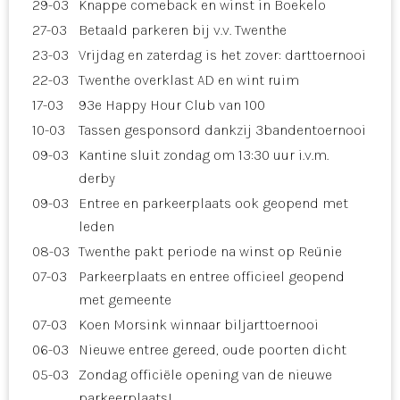
29-03
Knappe comeback en winst in Boekelo
27-03
Betaald parkeren bij v.v. Twenthe
23-03
Vrijdag en zaterdag is het zover: darttoernooi
22-03
Twenthe overklast AD en wint ruim
17-03
93e Happy Hour Club van 100
10-03
Tassen gesponsord dankzij 3bandentoernooi
09-03
Kantine sluit zondag om 13:30 uur i.v.m.
derby
09-03
Entree en parkeerplaats ook geopend met
leden
08-03
Twenthe pakt periode na winst op Reünie
07-03
Parkeerplaats en entree officieel geopend
met gemeente
07-03
Koen Morsink winnaar biljarttoernooi
06-03
Nieuwe entree gereed, oude poorten dicht
05-03
Zondag officiële opening van de nieuwe
parkeerplaats!