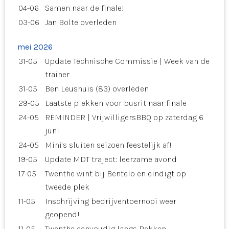
04-06
Samen naar de finale!
03-06
Jan Bolte overleden
mei 2026
31-05
Update Technische Commissie | Week van de
trainer
31-05
Ben Leushuis (83) overleden
29-05
Laatste plekken voor busrit naar finale
24-05
REMINDER | VrijwilligersBBQ op zaterdag 6
juni
24-05
Mini’s sluiten seizoen feestelijk af!
19-05
Update MDT traject: leerzame avond
17-05
Twenthe wint bij Bentelo en eindigt op
tweede plek
11-05
Inschrijving bedrijventoernooi weer
geopend!
11-05
Twenthe eenvoudig langs Rekken