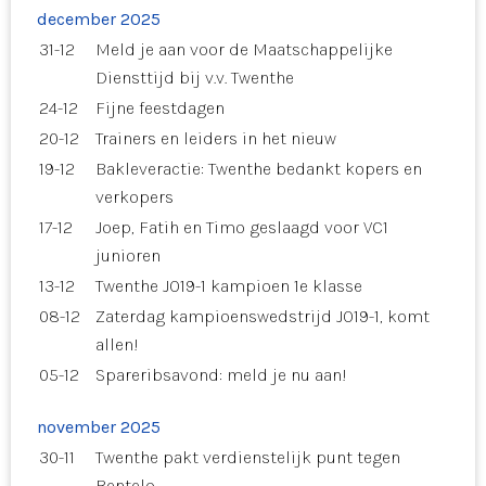
december 2025
31-12
Meld je aan voor de Maatschappelijke
Diensttijd bij v.v. Twenthe
24-12
Fijne feestdagen
20-12
Trainers en leiders in het nieuw
19-12
Bakleveractie: Twenthe bedankt kopers en
verkopers
17-12
Joep, Fatih en Timo geslaagd voor VC1
junioren
13-12
Twenthe JO19-1 kampioen 1e klasse
08-12
Zaterdag kampioenswedstrijd JO19-1, komt
allen!
05-12
Spareribsavond: meld je nu aan!
november 2025
30-11
Twenthe pakt verdienstelijk punt tegen
Bentelo