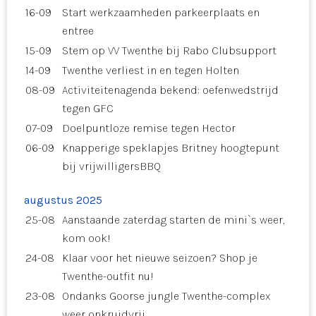
16-09
Start werkzaamheden parkeerplaats en
entree
15-09
Stem op VV Twenthe bij Rabo Clubsupport
14-09
Twenthe verliest in en tegen Holten
08-09
Activiteitenagenda bekend: oefenwedstrijd
tegen GFC
07-09
Doelpuntloze remise tegen Hector
06-09
Knapperige speklapjes Britney hoogtepunt
bij vrijwilligersBBQ
augustus 2025
25-08
Aanstaande zaterdag starten de mini`s weer,
kom ook!
24-08
Klaar voor het nieuwe seizoen? Shop je
Twenthe-outfit nu!
23-08
Ondanks Goorse jungle Twenthe-complex
weer onkruidvrij