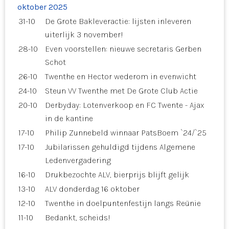
oktober 2025
31-10
De Grote Bakleveractie: lijsten inleveren
uiterlijk 3 november!
28-10
Even voorstellen: nieuwe secretaris Gerben
Schot
26-10
Twenthe en Hector wederom in evenwicht
24-10
Steun VV Twenthe met De Grote Club Actie
20-10
Derbyday: Lotenverkoop en FC Twente - Ajax
in de kantine
17-10
Philip Zunnebeld winnaar PatsBoem `24/`25
17-10
Jubilarissen gehuldigd tijdens Algemene
Ledenvergadering
16-10
Drukbezochte ALV, bierprijs blijft gelijk
13-10
ALV donderdag 16 oktober
12-10
Twenthe in doelpuntenfestijn langs Reünie
11-10
Bedankt, scheids!