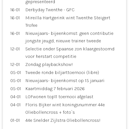
gepresenteerd
16-01
Derbyday Twenthe - GFC
16-01
Mireilla Hartgerink wint Twenthe Steigert
Trofee
16-01
Nieuwjaars- bijeenkomst: geen contributie
jongste jeugd, nieuwe trainer tweede
12-01
Selectie onder Spaanse zon klaargestoomd
voor herstart competitie
12-01
Zondag playbackshow!
05-01
Tweede ronde biljarttoernooi (libre)
05-01
Nieuwjaars- bijeenkomst op 15 januari
05-01
Kaartmiddag 7 februari 2026
04-01
LOFwonen top11 toernooi afgelast
04-01
Floris Bijker wint koningsnummer 44e
Oliebollencross + foto`s
01-01
44e Snelder Zijlstra Oliebollencross!