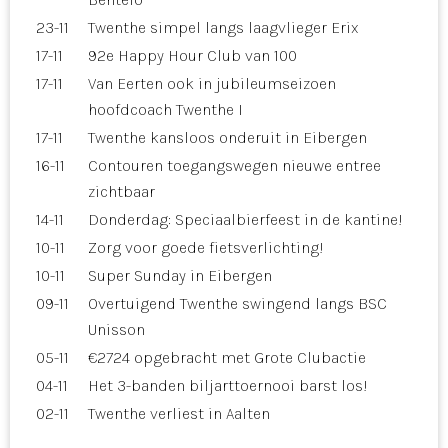
23-11
Twenthe simpel langs laagvlieger Erix
17-11
92e Happy Hour Club van 100
17-11
Van Eerten ook in jubileumseizoen
hoofdcoach Twenthe I
17-11
Twenthe kansloos onderuit in Eibergen
16-11
Contouren toegangswegen nieuwe entree
zichtbaar
14-11
Donderdag: Speciaalbierfeest in de kantine!
10-11
Zorg voor goede fietsverlichting!
10-11
Super Sunday in Eibergen
09-11
Overtuigend Twenthe swingend langs BSC
Unisson
05-11
€2724 opgebracht met Grote Clubactie
04-11
Het 3-banden biljarttoernooi barst los!
02-11
Twenthe verliest in Aalten