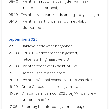
08-10
Twenthe in rouw na overlijden van ras-
Tricolores Peter Boeijen
05-10
Twenthe wint van Neede en blijft ongeslagen
01-10
Twenthe haalt fors meer op met Rabo
ClubSupport
september 2025
29-09
Bakleveractie weer begonnen
28-09
UPDATE: werkzaamheden gestart,
fietsenstalling naast veld 3
28-09
Twenthe toont veerkracht bij TVO
23-09
Dames 1 zoekt speelsters
21-09
Twenthe wint seizoensouverture van Vios
19-09
Grote Clubactie zaterdag van start!
19-09
Driebanden Toernooi 2025 bij VV Twenthe –
Groter dan ooit!
17-09
Zaterdag teamfotodag voor de jeugd