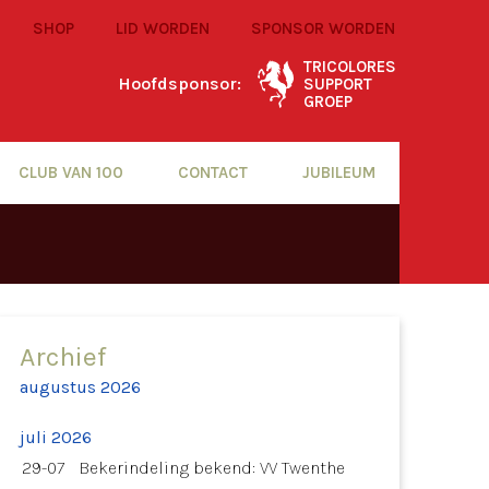
SHOP
LID WORDEN
SPONSOR WORDEN
TRICOLORES
Hoofdsponsor:
SUPPORT
GROEP
CLUB VAN 100
CONTACT
JUBILEUM
Archief
augustus 2026
juli 2026
29-07
Bekerindeling bekend: VV Twenthe