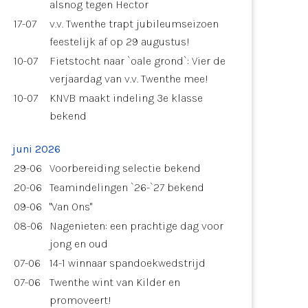
alsnog tegen Hector
17-07
v.v. Twenthe trapt jubileumseizoen
feestelijk af op 29 augustus!
10-07
Fietstocht naar `oale grond`: Vier de
verjaardag van v.v. Twenthe mee!
10-07
KNVB maakt indeling 3e klasse
bekend
juni 2026
29-06
Voorbereiding selectie bekend
20-06
Teamindelingen `26-`27 bekend
09-06
"Van Ons"
08-06
Nagenieten: een prachtige dag voor
jong en oud
07-06
14-1 winnaar spandoekwedstrijd
07-06
Twenthe wint van Kilder en
promoveert!