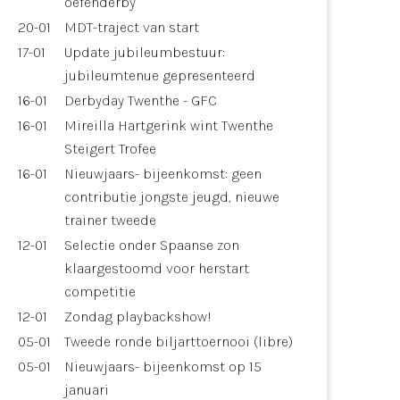
oefenderby
20-01
MDT-traject van start
17-01
Update jubileumbestuur:
jubileumtenue gepresenteerd
16-01
Derbyday Twenthe - GFC
16-01
Mireilla Hartgerink wint Twenthe
Steigert Trofee
16-01
Nieuwjaars- bijeenkomst: geen
contributie jongste jeugd, nieuwe
trainer tweede
12-01
Selectie onder Spaanse zon
klaargestoomd voor herstart
competitie
12-01
Zondag playbackshow!
05-01
Tweede ronde biljarttoernooi (libre)
05-01
Nieuwjaars- bijeenkomst op 15
januari