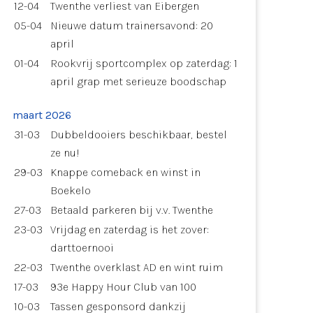
12-04
Twenthe verliest van Eibergen
05-04
Nieuwe datum trainersavond: 20
april
01-04
Rookvrij sportcomplex op zaterdag: 1
april grap met serieuze boodschap
maart 2026
31-03
Dubbeldooiers beschikbaar, bestel
ze nu!
29-03
Knappe comeback en winst in
Boekelo
27-03
Betaald parkeren bij v.v. Twenthe
23-03
Vrijdag en zaterdag is het zover:
darttoernooi
22-03
Twenthe overklast AD en wint ruim
17-03
93e Happy Hour Club van 100
10-03
Tassen gesponsord dankzij