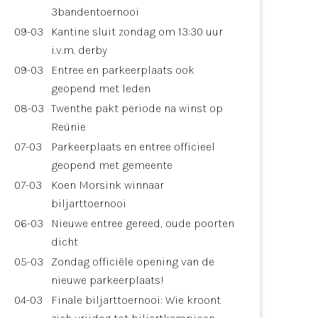
3bandentoernooi
09-03
Kantine sluit zondag om 13:30 uur
i.v.m. derby
09-03
Entree en parkeerplaats ook
geopend met leden
08-03
Twenthe pakt periode na winst op
Reünie
07-03
Parkeerplaats en entree officieel
geopend met gemeente
07-03
Koen Morsink winnaar
biljarttoernooi
06-03
Nieuwe entree gereed, oude poorten
dicht
05-03
Zondag officiële opening van de
nieuwe parkeerplaats!
04-03
Finale biljarttoernooi: Wie kroont