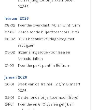
zich vrijdag tot biljartkampioen
2026?
februari 2026
08-02
Twenthe overklast TVO en wint ruim
07-02
Vierde ronde biljarttoernooi (libre)
06-02
JO17-1 bedankt vrijdagploeg met
saucijzen
03-02
Inzamelingsactie voor Issa en
Armadu Jalloh
01-02
Twenthe pakt punt in Beltrum
januari 2026
30-01
Week van de Trainer | 2 t/m 8 maart
2026
25-01
Derde ronde biljarttoernooi (libre)
24-01
Twenthe en GFC spelen gelijk in