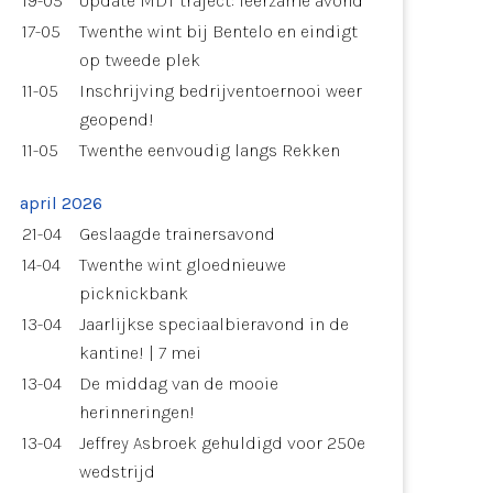
19-05
Update MDT traject: leerzame avond
17-05
Twenthe wint bij Bentelo en eindigt
op tweede plek
11-05
Inschrijving bedrijventoernooi weer
geopend!
11-05
Twenthe eenvoudig langs Rekken
april 2026
21-04
Geslaagde trainersavond
14-04
Twenthe wint gloednieuwe
picknickbank
13-04
Jaarlijkse speciaalbieravond in de
kantine! | 7 mei
13-04
De middag van de mooie
herinneringen!
13-04
Jeffrey Asbroek gehuldigd voor 250e
wedstrijd