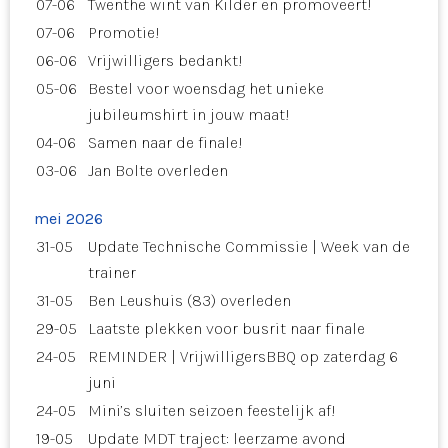
07-06
Twenthe wint van Kilder en promoveert!
07-06
Promotie!
06-06
Vrijwilligers bedankt!
05-06
Bestel voor woensdag het unieke
jubileumshirt in jouw maat!
04-06
Samen naar de finale!
03-06
Jan Bolte overleden
mei 2026
31-05
Update Technische Commissie | Week van de
trainer
31-05
Ben Leushuis (83) overleden
29-05
Laatste plekken voor busrit naar finale
24-05
REMINDER | VrijwilligersBBQ op zaterdag 6
juni
24-05
Mini’s sluiten seizoen feestelijk af!
19-05
Update MDT traject: leerzame avond