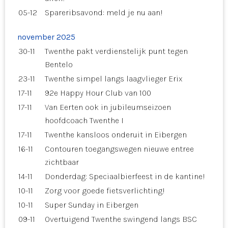
05-12
Spareribsavond: meld je nu aan!
november 2025
30-11
Twenthe pakt verdienstelijk punt tegen
Bentelo
23-11
Twenthe simpel langs laagvlieger Erix
17-11
92e Happy Hour Club van 100
17-11
Van Eerten ook in jubileumseizoen
hoofdcoach Twenthe I
17-11
Twenthe kansloos onderuit in Eibergen
16-11
Contouren toegangswegen nieuwe entree
zichtbaar
14-11
Donderdag: Speciaalbierfeest in de kantine!
10-11
Zorg voor goede fietsverlichting!
10-11
Super Sunday in Eibergen
09-11
Overtuigend Twenthe swingend langs BSC