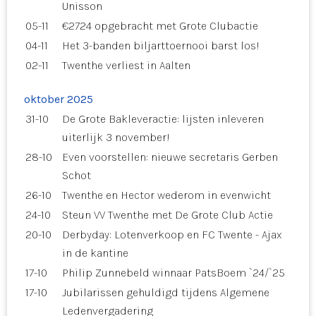
Unisson
05-11
€2724 opgebracht met Grote Clubactie
04-11
Het 3-banden biljarttoernooi barst los!
02-11
Twenthe verliest in Aalten
oktober 2025
31-10
De Grote Bakleveractie: lijsten inleveren
uiterlijk 3 november!
28-10
Even voorstellen: nieuwe secretaris Gerben
Schot
26-10
Twenthe en Hector wederom in evenwicht
24-10
Steun VV Twenthe met De Grote Club Actie
20-10
Derbyday: Lotenverkoop en FC Twente - Ajax
in de kantine
17-10
Philip Zunnebeld winnaar PatsBoem `24/`25
17-10
Jubilarissen gehuldigd tijdens Algemene
Ledenvergadering