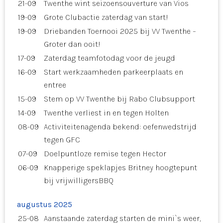
21-09
Twenthe wint seizoensouverture van Vios
19-09
Grote Clubactie zaterdag van start!
19-09
Driebanden Toernooi 2025 bij VV Twenthe –
Groter dan ooit!
17-09
Zaterdag teamfotodag voor de jeugd
16-09
Start werkzaamheden parkeerplaats en
entree
15-09
Stem op VV Twenthe bij Rabo Clubsupport
14-09
Twenthe verliest in en tegen Holten
08-09
Activiteitenagenda bekend: oefenwedstrijd
tegen GFC
07-09
Doelpuntloze remise tegen Hector
06-09
Knapperige speklapjes Britney hoogtepunt
bij vrijwilligersBBQ
augustus 2025
25-08
Aanstaande zaterdag starten de mini`s weer,