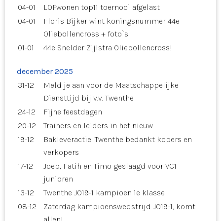
04-01
LOFwonen top11 toernooi afgelast
04-01
Floris Bijker wint koningsnummer 44e
Oliebollencross + foto`s
01-01
44e Snelder Zijlstra Oliebollencross!
december 2025
31-12
Meld je aan voor de Maatschappelijke
Diensttijd bij v.v. Twenthe
24-12
Fijne feestdagen
20-12
Trainers en leiders in het nieuw
19-12
Bakleveractie: Twenthe bedankt kopers en
verkopers
17-12
Joep, Fatih en Timo geslaagd voor VC1
junioren
13-12
Twenthe JO19-1 kampioen 1e klasse
08-12
Zaterdag kampioenswedstrijd JO19-1, komt
allen!