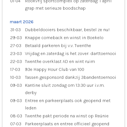
01-04
Rookvrij sportcomplex op zaterdag: 1 april
grap met serieuze boodschap
maart 2026
31-03
Dubbeldooiers beschikbaar, bestel ze nu!
29-03
Knappe comeback en winst in Boekelo
27-03
Betaald parkeren bij v.v. Twenthe
23-03
Vrijdag en zaterdag is het zover: darttoernooi
22-03
Twenthe overklast AD en wint ruim
17-03
93e Happy Hour Club van 100
10-03
Tassen gesponsord dankzij 3bandentoernooi
09-03
Kantine sluit zondag om 13:30 uur i.v.m.
derby
09-03
Entree en parkeerplaats ook geopend met
leden
08-03
Twenthe pakt periode na winst op Reünie
07-03
Parkeerplaats en entree officieel geopend