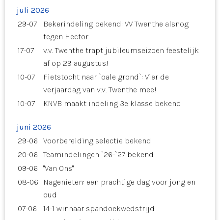
juli 2026
29-07
Bekerindeling bekend: VV Twenthe alsnog
tegen Hector
17-07
v.v. Twenthe trapt jubileumseizoen feestelijk
af op 29 augustus!
10-07
Fietstocht naar `oale grond`: Vier de
verjaardag van v.v. Twenthe mee!
10-07
KNVB maakt indeling 3e klasse bekend
juni 2026
29-06
Voorbereiding selectie bekend
20-06
Teamindelingen `26-`27 bekend
09-06
"Van Ons"
08-06
Nagenieten: een prachtige dag voor jong en
oud
07-06
14-1 winnaar spandoekwedstrijd