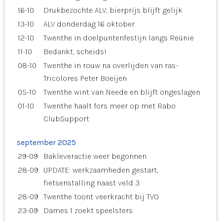
16-10
Drukbezochte ALV, bierprijs blijft gelijk
13-10
ALV donderdag 16 oktober
12-10
Twenthe in doelpuntenfestijn langs Reünie
11-10
Bedankt, scheids!
08-10
Twenthe in rouw na overlijden van ras-
Tricolores Peter Boeijen
05-10
Twenthe wint van Neede en blijft ongeslagen
01-10
Twenthe haalt fors meer op met Rabo
ClubSupport
september 2025
29-09
Bakleveractie weer begonnen
28-09
UPDATE: werkzaamheden gestart,
fietsenstalling naast veld 3
28-09
Twenthe toont veerkracht bij TVO
23-09
Dames 1 zoekt speelsters