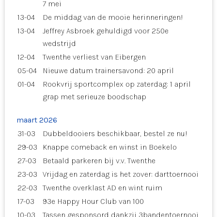
7 mei
13-04
De middag van de mooie herinneringen!
13-04
Jeffrey Asbroek gehuldigd voor 250e
wedstrijd
12-04
Twenthe verliest van Eibergen
05-04
Nieuwe datum trainersavond: 20 april
01-04
Rookvrij sportcomplex op zaterdag: 1 april
grap met serieuze boodschap
maart 2026
31-03
Dubbeldooiers beschikbaar, bestel ze nu!
29-03
Knappe comeback en winst in Boekelo
27-03
Betaald parkeren bij v.v. Twenthe
23-03
Vrijdag en zaterdag is het zover: darttoernooi
22-03
Twenthe overklast AD en wint ruim
17-03
93e Happy Hour Club van 100
10-03
Tassen gesponsord dankzij 3bandentoernooi