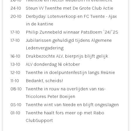
24-10
Steun VV Twenthe met De Grote Club Actie
20-10
Derbyday: Lotenverkoop en FC Twente - Ajax
in de kantine
17-10
Philip Zunnebeld winnaar PatsBoem `24/`25
17-10
Jubilarissen gehuldigd tijdens Algemene
Ledenvergadering
16-10
Drukbezochte ALV, bierprijs blijft gelijk
13-10
ALV donderdag 16 oktober
12-10
Twenthe in doelpuntenfestijn langs Reünie
11-10
Bedankt, scheids!
08-10
Twenthe in rouw na overlijden van ras-
Tricolores Peter Boeijen
05-10
Twenthe wint van Neede en blijft ongeslagen
01-10
Twenthe haalt fors meer op met Rabo
ClubSupport