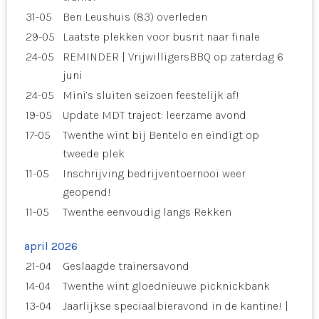
31-05
Ben Leushuis (83) overleden
29-05
Laatste plekken voor busrit naar finale
24-05
REMINDER | VrijwilligersBBQ op zaterdag 6
juni
24-05
Mini’s sluiten seizoen feestelijk af!
19-05
Update MDT traject: leerzame avond
17-05
Twenthe wint bij Bentelo en eindigt op
tweede plek
11-05
Inschrijving bedrijventoernooi weer
geopend!
11-05
Twenthe eenvoudig langs Rekken
april 2026
21-04
Geslaagde trainersavond
14-04
Twenthe wint gloednieuwe picknickbank
13-04
Jaarlijkse speciaalbieravond in de kantine! |