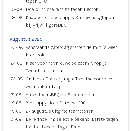
tegen GFC
07-09
Doelpuntloze remise tegen Hector
06-09
Knapperige speklapjes Britney hoogtepunt
bij vrijwilligersBBQ
augustus 2025
25-08
Aanstaande zaterdag starten de mini`s weer,
kom ook!
24-08
Klaar voor het nieuwe seizoen? Shop je
Twenthe-outfit nu!
23-08
Ondanks Goorse jungle Twenthe-complex
weer onkruidvrij
21-08
VrijwilligersBBQ op 6 september
19-08
91e Happy Hour Club van 100
19-08
27 augustus uitgifte teamtassen
01-08
Bekerindeling selectie bekend: Eerste tegen
Hector, tweede tegen Enter