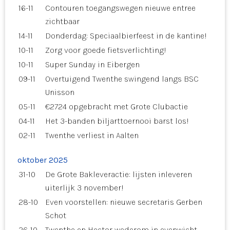
16-11
Contouren toegangswegen nieuwe entree
zichtbaar
14-11
Donderdag: Speciaalbierfeest in de kantine!
10-11
Zorg voor goede fietsverlichting!
10-11
Super Sunday in Eibergen
09-11
Overtuigend Twenthe swingend langs BSC
Unisson
05-11
€2724 opgebracht met Grote Clubactie
04-11
Het 3-banden biljarttoernooi barst los!
02-11
Twenthe verliest in Aalten
oktober 2025
31-10
De Grote Bakleveractie: lijsten inleveren
uiterlijk 3 november!
28-10
Even voorstellen: nieuwe secretaris Gerben
Schot
26-10
Twenthe en Hector wederom in evenwicht