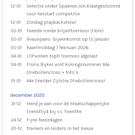
12-01
Selectie onder Spaanse zon klaargestoomd
voor herstart competitie
12-01
Zondag playbackshow!
05-01
Tweede ronde biljarttoernooi (libre)
05-01
Nieuwjaars- bijeenkomst op 15 januari
05-01
Kaartmiddag 7 februari 2026
04-01
LOFwonen top11 toernooi afgelast
04-01
Floris Bijker wint koningsnummer 44e
Oliebollencross + foto`s
01-01
44e Snelder Zijlstra Oliebollencross!
december 2025
31-12
Meld je aan voor de Maatschappelijke
Diensttijd bij v.v. Twenthe
24-12
Fijne feestdagen
20-12
Trainers en leiders in het nieuw