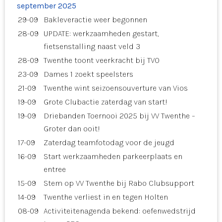
september 2025
29-09
Bakleveractie weer begonnen
28-09
UPDATE: werkzaamheden gestart,
fietsenstalling naast veld 3
28-09
Twenthe toont veerkracht bij TVO
23-09
Dames 1 zoekt speelsters
21-09
Twenthe wint seizoensouverture van Vios
19-09
Grote Clubactie zaterdag van start!
19-09
Driebanden Toernooi 2025 bij VV Twenthe –
Groter dan ooit!
17-09
Zaterdag teamfotodag voor de jeugd
16-09
Start werkzaamheden parkeerplaats en
entree
15-09
Stem op VV Twenthe bij Rabo Clubsupport
14-09
Twenthe verliest in en tegen Holten
08-09
Activiteitenagenda bekend: oefenwedstrijd