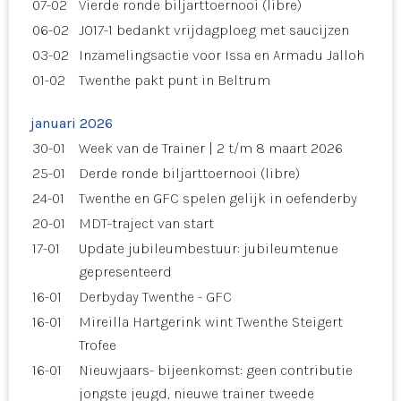
07-02
Vierde ronde biljarttoernooi (libre)
06-02
JO17-1 bedankt vrijdagploeg met saucijzen
03-02
Inzamelingsactie voor Issa en Armadu Jalloh
01-02
Twenthe pakt punt in Beltrum
januari 2026
30-01
Week van de Trainer | 2 t/m 8 maart 2026
25-01
Derde ronde biljarttoernooi (libre)
24-01
Twenthe en GFC spelen gelijk in oefenderby
20-01
MDT-traject van start
17-01
Update jubileumbestuur: jubileumtenue
gepresenteerd
16-01
Derbyday Twenthe - GFC
16-01
Mireilla Hartgerink wint Twenthe Steigert
Trofee
16-01
Nieuwjaars- bijeenkomst: geen contributie
jongste jeugd, nieuwe trainer tweede