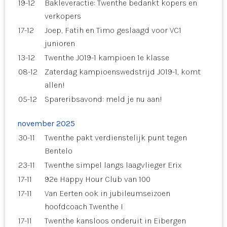
19-12
Bakleveractie: Twenthe bedankt kopers en
verkopers
17-12
Joep, Fatih en Timo geslaagd voor VC1
junioren
13-12
Twenthe JO19-1 kampioen 1e klasse
08-12
Zaterdag kampioenswedstrijd JO19-1, komt
allen!
05-12
Spareribsavond: meld je nu aan!
november 2025
30-11
Twenthe pakt verdienstelijk punt tegen
Bentelo
23-11
Twenthe simpel langs laagvlieger Erix
17-11
92e Happy Hour Club van 100
17-11
Van Eerten ook in jubileumseizoen
hoofdcoach Twenthe I
17-11
Twenthe kansloos onderuit in Eibergen