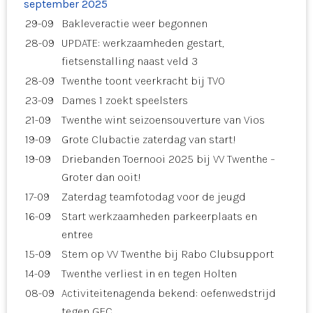
september 2025
29-09
Bakleveractie weer begonnen
28-09
UPDATE: werkzaamheden gestart,
fietsenstalling naast veld 3
28-09
Twenthe toont veerkracht bij TVO
23-09
Dames 1 zoekt speelsters
21-09
Twenthe wint seizoensouverture van Vios
19-09
Grote Clubactie zaterdag van start!
19-09
Driebanden Toernooi 2025 bij VV Twenthe –
Groter dan ooit!
17-09
Zaterdag teamfotodag voor de jeugd
16-09
Start werkzaamheden parkeerplaats en
entree
15-09
Stem op VV Twenthe bij Rabo Clubsupport
14-09
Twenthe verliest in en tegen Holten
08-09
Activiteitenagenda bekend: oefenwedstrijd
tegen GFC