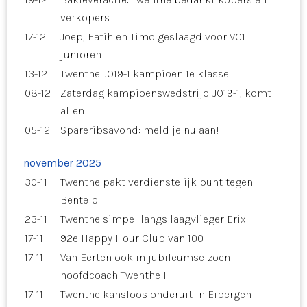
verkopers
17-12
Joep, Fatih en Timo geslaagd voor VC1
junioren
13-12
Twenthe JO19-1 kampioen 1e klasse
08-12
Zaterdag kampioenswedstrijd JO19-1, komt
allen!
05-12
Spareribsavond: meld je nu aan!
november 2025
30-11
Twenthe pakt verdienstelijk punt tegen
Bentelo
23-11
Twenthe simpel langs laagvlieger Erix
17-11
92e Happy Hour Club van 100
17-11
Van Eerten ook in jubileumseizoen
hoofdcoach Twenthe I
17-11
Twenthe kansloos onderuit in Eibergen