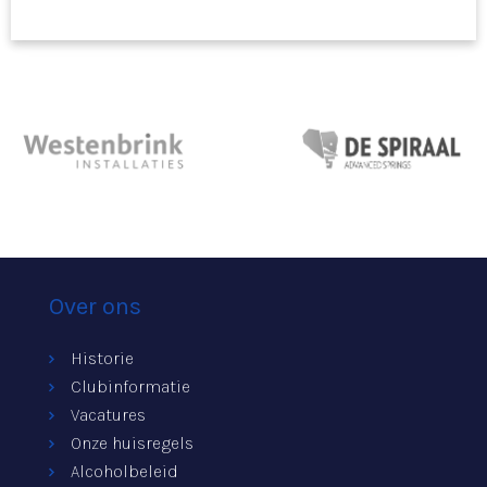
Over ons
Historie
Clubinformatie
Vacatures
Onze huisregels
Alcoholbeleid