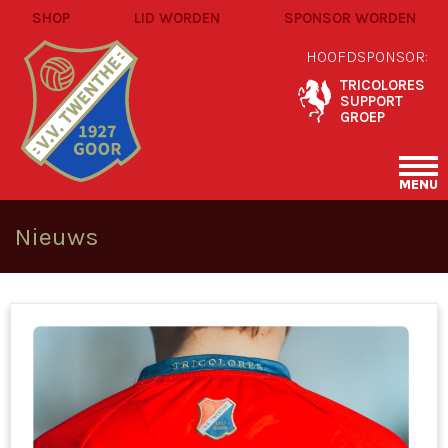
SHOP
LID WORDEN
SPONSOR WORDEN
HOOFDSPONSOR:
TRICOLORES
SUPPORT
GROEP
MENU
Nieuws