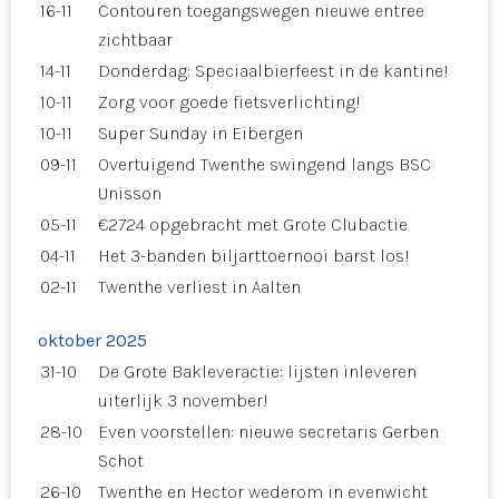
16-11
Contouren toegangswegen nieuwe entree
zichtbaar
14-11
Donderdag: Speciaalbierfeest in de kantine!
10-11
Zorg voor goede fietsverlichting!
10-11
Super Sunday in Eibergen
09-11
Overtuigend Twenthe swingend langs BSC
Unisson
05-11
€2724 opgebracht met Grote Clubactie
04-11
Het 3-banden biljarttoernooi barst los!
02-11
Twenthe verliest in Aalten
oktober 2025
31-10
De Grote Bakleveractie: lijsten inleveren
uiterlijk 3 november!
28-10
Even voorstellen: nieuwe secretaris Gerben
Schot
26-10
Twenthe en Hector wederom in evenwicht