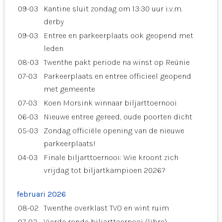
09-03
Kantine sluit zondag om 13:30 uur i.v.m.
derby
09-03
Entree en parkeerplaats ook geopend met
leden
08-03
Twenthe pakt periode na winst op Reünie
07-03
Parkeerplaats en entree officieel geopend
met gemeente
07-03
Koen Morsink winnaar biljarttoernooi
06-03
Nieuwe entree gereed, oude poorten dicht
05-03
Zondag officiële opening van de nieuwe
parkeerplaats!
04-03
Finale biljarttoernooi: Wie kroont zich
vrijdag tot biljartkampioen 2026?
februari 2026
08-02
Twenthe overklast TVO en wint ruim
07-02
Vierde ronde biljarttoernooi (libre)