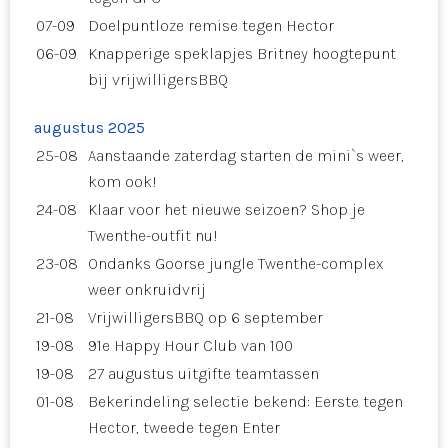
07-09
Doelpuntloze remise tegen Hector
06-09
Knapperige speklapjes Britney hoogtepunt
bij vrijwilligersBBQ
augustus 2025
25-08
Aanstaande zaterdag starten de mini`s weer,
kom ook!
24-08
Klaar voor het nieuwe seizoen? Shop je
Twenthe-outfit nu!
23-08
Ondanks Goorse jungle Twenthe-complex
weer onkruidvrij
21-08
VrijwilligersBBQ op 6 september
19-08
91e Happy Hour Club van 100
19-08
27 augustus uitgifte teamtassen
01-08
Bekerindeling selectie bekend: Eerste tegen
Hector, tweede tegen Enter