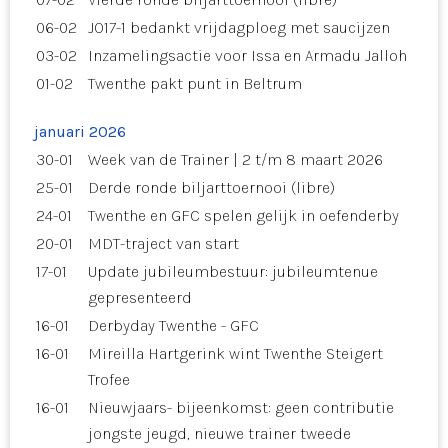
06-02
JO17-1 bedankt vrijdagploeg met saucijzen
03-02
Inzamelingsactie voor Issa en Armadu Jalloh
01-02
Twenthe pakt punt in Beltrum
januari 2026
30-01
Week van de Trainer | 2 t/m 8 maart 2026
25-01
Derde ronde biljarttoernooi (libre)
24-01
Twenthe en GFC spelen gelijk in oefenderby
20-01
MDT-traject van start
17-01
Update jubileumbestuur: jubileumtenue
gepresenteerd
16-01
Derbyday Twenthe - GFC
16-01
Mireilla Hartgerink wint Twenthe Steigert
Trofee
16-01
Nieuwjaars- bijeenkomst: geen contributie
jongste jeugd, nieuwe trainer tweede