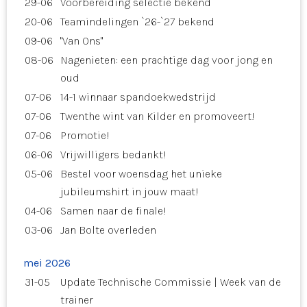
29-06
Voorbereiding selectie bekend
20-06
Teamindelingen `26-`27 bekend
09-06
"Van Ons"
08-06
Nagenieten: een prachtige dag voor jong en
oud
07-06
14-1 winnaar spandoekwedstrijd
07-06
Twenthe wint van Kilder en promoveert!
07-06
Promotie!
06-06
Vrijwilligers bedankt!
05-06
Bestel voor woensdag het unieke
jubileumshirt in jouw maat!
04-06
Samen naar de finale!
03-06
Jan Bolte overleden
mei 2026
31-05
Update Technische Commissie | Week van de
trainer