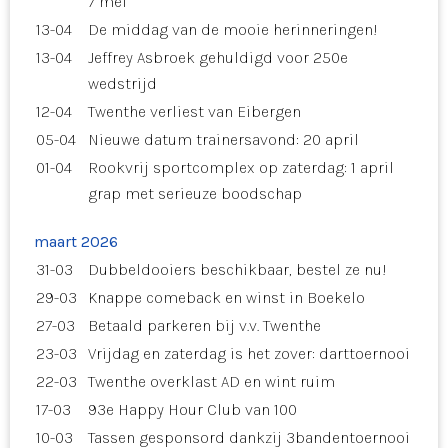
7 mei
13-04
De middag van de mooie herinneringen!
13-04
Jeffrey Asbroek gehuldigd voor 250e
wedstrijd
12-04
Twenthe verliest van Eibergen
05-04
Nieuwe datum trainersavond: 20 april
01-04
Rookvrij sportcomplex op zaterdag: 1 april
grap met serieuze boodschap
maart 2026
31-03
Dubbeldooiers beschikbaar, bestel ze nu!
29-03
Knappe comeback en winst in Boekelo
27-03
Betaald parkeren bij v.v. Twenthe
23-03
Vrijdag en zaterdag is het zover: darttoernooi
22-03
Twenthe overklast AD en wint ruim
17-03
93e Happy Hour Club van 100
10-03
Tassen gesponsord dankzij 3bandentoernooi