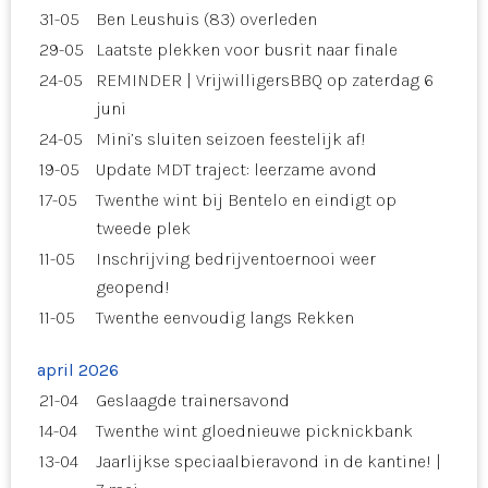
31-05
Ben Leushuis (83) overleden
29-05
Laatste plekken voor busrit naar finale
24-05
REMINDER | VrijwilligersBBQ op zaterdag 6
juni
24-05
Mini’s sluiten seizoen feestelijk af!
19-05
Update MDT traject: leerzame avond
17-05
Twenthe wint bij Bentelo en eindigt op
tweede plek
11-05
Inschrijving bedrijventoernooi weer
geopend!
11-05
Twenthe eenvoudig langs Rekken
april 2026
21-04
Geslaagde trainersavond
14-04
Twenthe wint gloednieuwe picknickbank
13-04
Jaarlijkse speciaalbieravond in de kantine! |