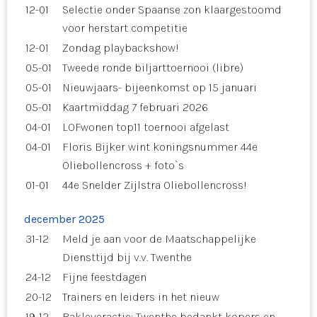
12-01
Selectie onder Spaanse zon klaargestoomd
voor herstart competitie
12-01
Zondag playbackshow!
05-01
Tweede ronde biljarttoernooi (libre)
05-01
Nieuwjaars- bijeenkomst op 15 januari
05-01
Kaartmiddag 7 februari 2026
04-01
LOFwonen top11 toernooi afgelast
04-01
Floris Bijker wint koningsnummer 44e
Oliebollencross + foto`s
01-01
44e Snelder Zijlstra Oliebollencross!
december 2025
31-12
Meld je aan voor de Maatschappelijke
Diensttijd bij v.v. Twenthe
24-12
Fijne feestdagen
20-12
Trainers en leiders in het nieuw
19-12
Bakleveractie: Twenthe bedankt kopers en