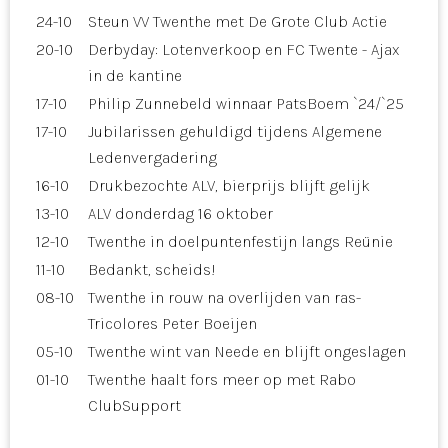
24-10
Steun VV Twenthe met De Grote Club Actie
20-10
Derbyday: Lotenverkoop en FC Twente - Ajax
in de kantine
17-10
Philip Zunnebeld winnaar PatsBoem `24/`25
17-10
Jubilarissen gehuldigd tijdens Algemene
Ledenvergadering
16-10
Drukbezochte ALV, bierprijs blijft gelijk
13-10
ALV donderdag 16 oktober
12-10
Twenthe in doelpuntenfestijn langs Reünie
11-10
Bedankt, scheids!
08-10
Twenthe in rouw na overlijden van ras-
Tricolores Peter Boeijen
05-10
Twenthe wint van Neede en blijft ongeslagen
01-10
Twenthe haalt fors meer op met Rabo
ClubSupport