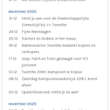
december 2025
31-12
Meld je aan voor de Maatschappelijke
Diensttijd bij v.v. Twenthe
24-12
Fijne feestdagen
20-12
Trainers en leiders in het nieuw
19-12
Bakleveractie: Twenthe bedankt kopers en
verkopers
17-12
Joep, Fatih en Timo geslaagd voor VC1
junioren
13-12
Twenthe JO19-1 kampioen 1e klasse
08-12
Zaterdag kampioenswedstrijd JO19-1, komt
allen!
05-12
Spareribsavond: meld je nu aan!
november 2025