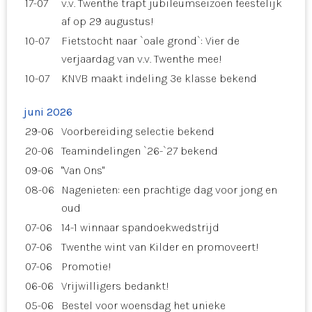
17-07
v.v. Twenthe trapt jubileumseizoen feestelijk
af op 29 augustus!
10-07
Fietstocht naar `oale grond`: Vier de
verjaardag van v.v. Twenthe mee!
10-07
KNVB maakt indeling 3e klasse bekend
juni 2026
29-06
Voorbereiding selectie bekend
20-06
Teamindelingen `26-`27 bekend
09-06
"Van Ons"
08-06
Nagenieten: een prachtige dag voor jong en
oud
07-06
14-1 winnaar spandoekwedstrijd
07-06
Twenthe wint van Kilder en promoveert!
07-06
Promotie!
06-06
Vrijwilligers bedankt!
05-06
Bestel voor woensdag het unieke