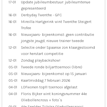
17-01
Update jubileumbestuur: jubileumtenue
gepresenteerd
16-01
Derbyday Twenthe - GFC
16-01
Mireilla Hartgerink wint Twenthe Steigert
Trofee
16-01
Nieuwjaars- bijeenkomst: geen contributie
jongste jeugd, nieuwe trainer tweede
12-01
Selectie onder Spaanse zon klaargestoomd
voor herstart competitie
12-01
Zondag playbackshow!
05-01
Tweede ronde biljarttoernooi (libre)
05-01
Nieuwjaars- bijeenkomst op 15 januari
05-01
Kaartmiddag 7 februari 2026
04-01
LOFwonen top11 toernooi afgelast
04-01
Floris Bijker wint koningsnummer 44e
Oliebollencross + foto`s
01-01
44e Snelder Zijlstra Oliebollencross!