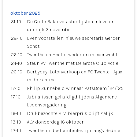
oktober 2025
31-10
De Grote Bakleveractie: lijsten inleveren
uiterlijk 3 november!
28-10
Even voorstellen: nieuwe secretaris Gerben
Schot
26-10
Twenthe en Hector wederom in evenwicht
24-10
Steun VV Twenthe met De Grote Club Actie
20-10
Derbyday: Lotenverkoop en FC Twente - Ajax
in de kantine
17-10
Philip Zunnebeld winnaar PatsBoem `24/`25
17-10
Jubilarissen gehuldigd tijdens Algemene
Ledenvergadering
16-10
Drukbezochte ALV, bierprijs blijft gelijk
13-10
ALV donderdag 16 oktober
12-10
Twenthe in doelpuntenfestijn langs Reünie