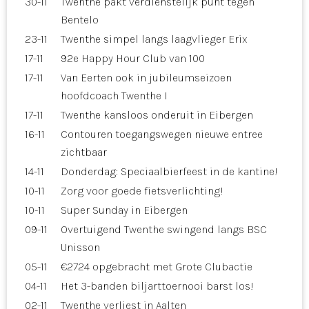
30-11
Twenthe pakt verdienstelijk punt tegen
Bentelo
23-11
Twenthe simpel langs laagvlieger Erix
17-11
92e Happy Hour Club van 100
17-11
Van Eerten ook in jubileumseizoen
hoofdcoach Twenthe I
17-11
Twenthe kansloos onderuit in Eibergen
16-11
Contouren toegangswegen nieuwe entree
zichtbaar
14-11
Donderdag: Speciaalbierfeest in de kantine!
10-11
Zorg voor goede fietsverlichting!
10-11
Super Sunday in Eibergen
09-11
Overtuigend Twenthe swingend langs BSC
Unisson
05-11
€2724 opgebracht met Grote Clubactie
04-11
Het 3-banden biljarttoernooi barst los!
02-11
Twenthe verliest in Aalten