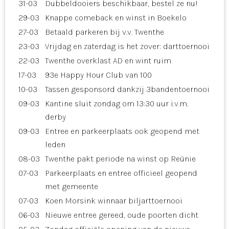
31-03
Dubbeldooiers beschikbaar, bestel ze nu!
29-03
Knappe comeback en winst in Boekelo
27-03
Betaald parkeren bij v.v. Twenthe
23-03
Vrijdag en zaterdag is het zover: darttoernooi
22-03
Twenthe overklast AD en wint ruim
17-03
93e Happy Hour Club van 100
10-03
Tassen gesponsord dankzij 3bandentoernooi
09-03
Kantine sluit zondag om 13:30 uur i.v.m.
derby
09-03
Entree en parkeerplaats ook geopend met
leden
08-03
Twenthe pakt periode na winst op Reünie
07-03
Parkeerplaats en entree officieel geopend
met gemeente
07-03
Koen Morsink winnaar biljarttoernooi
06-03
Nieuwe entree gereed, oude poorten dicht