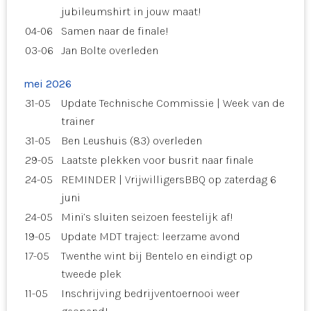
jubileumshirt in jouw maat!
04-06
Samen naar de finale!
03-06
Jan Bolte overleden
mei 2026
31-05
Update Technische Commissie | Week van de
trainer
31-05
Ben Leushuis (83) overleden
29-05
Laatste plekken voor busrit naar finale
24-05
REMINDER | VrijwilligersBBQ op zaterdag 6
juni
24-05
Mini’s sluiten seizoen feestelijk af!
19-05
Update MDT traject: leerzame avond
17-05
Twenthe wint bij Bentelo en eindigt op
tweede plek
11-05
Inschrijving bedrijventoernooi weer