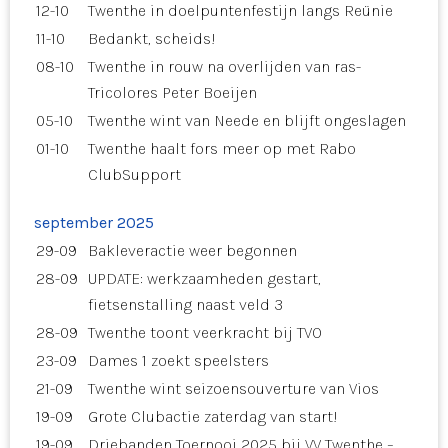
12-10
Twenthe in doelpuntenfestijn langs Reünie
11-10
Bedankt, scheids!
08-10
Twenthe in rouw na overlijden van ras-
Tricolores Peter Boeijen
05-10
Twenthe wint van Neede en blijft ongeslagen
01-10
Twenthe haalt fors meer op met Rabo
ClubSupport
september 2025
29-09
Bakleveractie weer begonnen
28-09
UPDATE: werkzaamheden gestart,
fietsenstalling naast veld 3
28-09
Twenthe toont veerkracht bij TVO
23-09
Dames 1 zoekt speelsters
21-09
Twenthe wint seizoensouverture van Vios
19-09
Grote Clubactie zaterdag van start!
19-09
Driebanden Toernooi 2025 bij VV Twenthe –