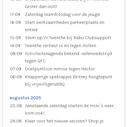
Groter dan ooit!
17-09
Zaterdag teamfotodag voor de jeugd
16-09
Start werkzaamheden parkeerplaats en
entree
15-09
Stem op VV Twenthe bij Rabo Clubsupport
14-09
Twenthe verliest in en tegen Holten
08-09
Activiteitenagenda bekend: oefenwedstrijd
tegen GFC
07-09
Doelpuntloze remise tegen Hector
06-09
Knapperige speklapjes Britney hoogtepunt
bij vrijwilligersBBQ
augustus 2025
25-08
Aanstaande zaterdag starten de mini`s weer,
kom ook!
24-08
Klaar voor het nieuwe seizoen? Shop je