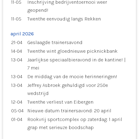
11-05
Inschrijving bedrijventoernooi weer
geopend!
11-05
Twenthe eenvoudig langs Rekken
april 2026
21-04
Geslaagde trainersavond
14-04
Twenthe wint gloednieuwe picknickbank
13-04
Jaarlijkse speciaalbieravond in de kantine! |
7 mei
13-04
De middag van de mooie herinneringen!
13-04
Jeffrey Asbroek gehuldigd voor 250e
wedstrijd
12-04
Twenthe verliest van Eibergen
05-04
Nieuwe datum trainersavond: 20 april
01-04
Rookvrij sportcomplex op zaterdag: 1 april
grap met serieuze boodschap