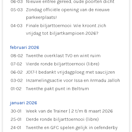
06-03
Nieuwe entree gereed, oude poorten dicht
05-03
Zondag officiële opening van de nieuwe
parkeerplaats!
04-03
Finale biljarttoernooi: Wie kroont zich
vrijdag tot biljartkampioen 2026?
februari 2026
08-02
Twenthe overklast TVO en wint ruim
07-02
Vierde ronde biljarttoernooi (libre)
06-02
JO17-1 bedankt vrijdagploeg met saucijzen
03-02
Inzamelingsactie voor Issa en Armadu Jalloh
01-02
Twenthe pakt punt in Beltrum
januari 2026
30-01
Week van de Trainer | 2 t/m 8 maart 2026
25-01
Derde ronde biljarttoernooi (libre)
24-01
Twenthe en GFC spelen gelijk in oefenderby