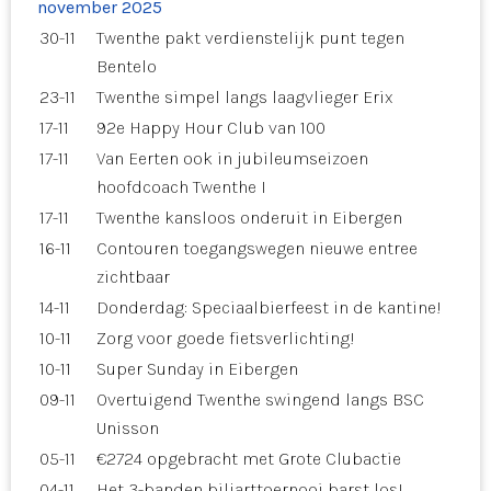
november 2025
30-11
Twenthe pakt verdienstelijk punt tegen
Bentelo
23-11
Twenthe simpel langs laagvlieger Erix
17-11
92e Happy Hour Club van 100
17-11
Van Eerten ook in jubileumseizoen
hoofdcoach Twenthe I
17-11
Twenthe kansloos onderuit in Eibergen
16-11
Contouren toegangswegen nieuwe entree
zichtbaar
14-11
Donderdag: Speciaalbierfeest in de kantine!
10-11
Zorg voor goede fietsverlichting!
10-11
Super Sunday in Eibergen
09-11
Overtuigend Twenthe swingend langs BSC
Unisson
05-11
€2724 opgebracht met Grote Clubactie
04-11
Het 3-banden biljarttoernooi barst los!