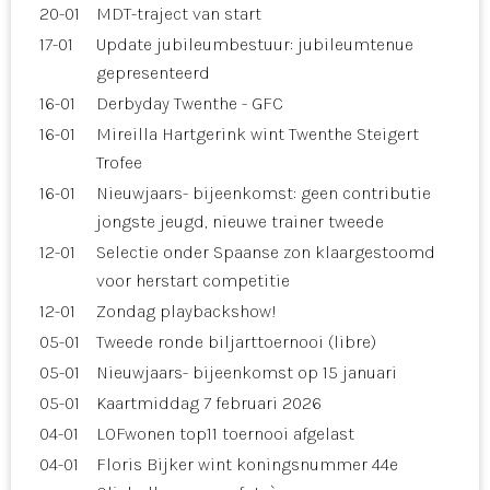
20-01
MDT-traject van start
17-01
Update jubileumbestuur: jubileumtenue
gepresenteerd
16-01
Derbyday Twenthe - GFC
16-01
Mireilla Hartgerink wint Twenthe Steigert
Trofee
16-01
Nieuwjaars- bijeenkomst: geen contributie
jongste jeugd, nieuwe trainer tweede
12-01
Selectie onder Spaanse zon klaargestoomd
voor herstart competitie
12-01
Zondag playbackshow!
05-01
Tweede ronde biljarttoernooi (libre)
05-01
Nieuwjaars- bijeenkomst op 15 januari
05-01
Kaartmiddag 7 februari 2026
04-01
LOFwonen top11 toernooi afgelast
04-01
Floris Bijker wint koningsnummer 44e