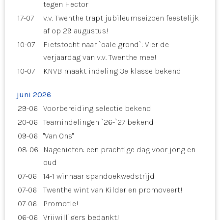
tegen Hector
17-07
v.v. Twenthe trapt jubileumseizoen feestelijk
af op 29 augustus!
10-07
Fietstocht naar `oale grond`: Vier de
verjaardag van v.v. Twenthe mee!
10-07
KNVB maakt indeling 3e klasse bekend
juni 2026
29-06
Voorbereiding selectie bekend
20-06
Teamindelingen `26-`27 bekend
09-06
"Van Ons"
08-06
Nagenieten: een prachtige dag voor jong en
oud
07-06
14-1 winnaar spandoekwedstrijd
07-06
Twenthe wint van Kilder en promoveert!
07-06
Promotie!
06-06
Vrijwilligers bedankt!