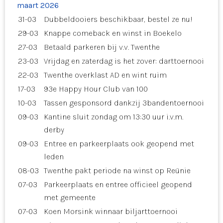
maart 2026
31-03
Dubbeldooiers beschikbaar, bestel ze nu!
29-03
Knappe comeback en winst in Boekelo
27-03
Betaald parkeren bij v.v. Twenthe
23-03
Vrijdag en zaterdag is het zover: darttoernooi
22-03
Twenthe overklast AD en wint ruim
17-03
93e Happy Hour Club van 100
10-03
Tassen gesponsord dankzij 3bandentoernooi
09-03
Kantine sluit zondag om 13:30 uur i.v.m.
derby
09-03
Entree en parkeerplaats ook geopend met
leden
08-03
Twenthe pakt periode na winst op Reünie
07-03
Parkeerplaats en entree officieel geopend
met gemeente
07-03
Koen Morsink winnaar biljarttoernooi