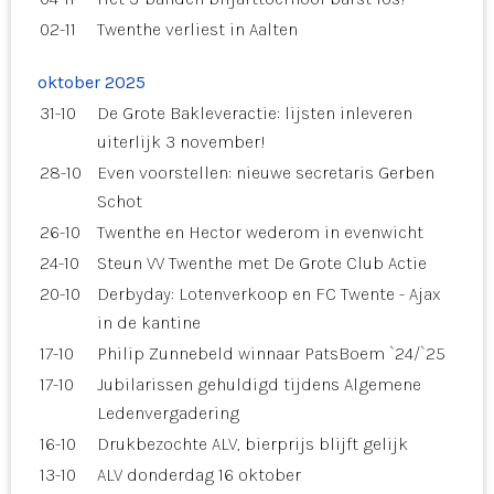
02-11
Twenthe verliest in Aalten
oktober 2025
31-10
De Grote Bakleveractie: lijsten inleveren
uiterlijk 3 november!
28-10
Even voorstellen: nieuwe secretaris Gerben
Schot
26-10
Twenthe en Hector wederom in evenwicht
24-10
Steun VV Twenthe met De Grote Club Actie
20-10
Derbyday: Lotenverkoop en FC Twente - Ajax
in de kantine
17-10
Philip Zunnebeld winnaar PatsBoem `24/`25
17-10
Jubilarissen gehuldigd tijdens Algemene
Ledenvergadering
16-10
Drukbezochte ALV, bierprijs blijft gelijk
13-10
ALV donderdag 16 oktober