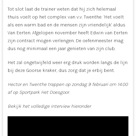
Tot slot laat de trainer weten dat hij zich helemaal
thuis voelt op het complex van v.v. Twenthe: ‘Het voelt
als een warm bad en de mensen zijn vriendelijk’ aldus
Van Eerten. Afgelopen november heeft Edwin van Eerten
zijn contract mogen verlengen. De oefenmeester mag
dus nog minimaal een jaar genieten van zijn club.
Het zal ongetwijfeld weer erg druk worden langs de lijn
bij deze Goorse kraker, dus zorg dat je erbij bent.
Hector en Twenthe trappen op zondag 9 februari om 14:00
af op Sportpark Het Doesgoor.
Bekijk het volledige interview hieronder