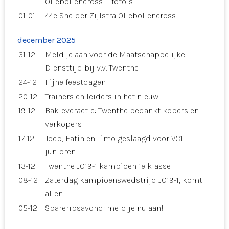
Oliebollencross + foto`s
01-01
44e Snelder Zijlstra Oliebollencross!
december 2025
31-12
Meld je aan voor de Maatschappelijke
Diensttijd bij v.v. Twenthe
24-12
Fijne feestdagen
20-12
Trainers en leiders in het nieuw
19-12
Bakleveractie: Twenthe bedankt kopers en
verkopers
17-12
Joep, Fatih en Timo geslaagd voor VC1
junioren
13-12
Twenthe JO19-1 kampioen 1e klasse
08-12
Zaterdag kampioenswedstrijd JO19-1, komt
allen!
05-12
Spareribsavond: meld je nu aan!