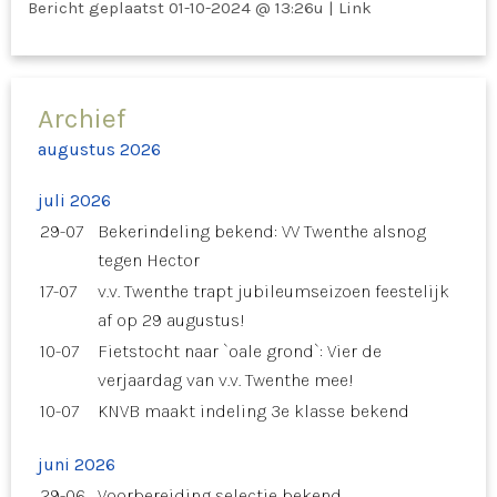
Bericht geplaatst
01-10-2024 @ 13:26u
|
Link
Archief
augustus 2026
juli 2026
29-07
Bekerindeling bekend: VV Twenthe alsnog
tegen Hector
17-07
v.v. Twenthe trapt jubileumseizoen feestelijk
af op 29 augustus!
10-07
Fietstocht naar `oale grond`: Vier de
verjaardag van v.v. Twenthe mee!
10-07
KNVB maakt indeling 3e klasse bekend
juni 2026
29-06
Voorbereiding selectie bekend