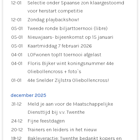
12-01
Selectie onder Spaanse zon klaargestoomd
voor herstart competitie
12-01
Zondag playbackshow!
05-01
Tweede ronde biljarttoernooi (libre)
05-01
Nieuwjaars- bijeenkomst op 15 januari
05-01
Kaartmiddag 7 februari 2026
04-01
LOFwonen top11 toernooi afgelast
04-01
Floris Bijker wint koningsnummer 44e
Oliebollencross + foto`s
01-01
44e Snelder Zijlstra Oliebollencross!
december 2025
31-12
Meld je aan voor de Maatschappelijke
Diensttijd bij v.v. Twenthe
24-12
Fijne feestdagen
20-12
Trainers en leiders in het nieuw
19-12
Bakleveractie: Twenthe bedankt kopers en