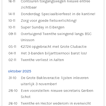
16-11
Contouren toegangswegen nieuwe entree
zichtbaar
14-11
Donderdag: Speciaalbierfeest in de kantine!
10-11
Zorg voor goede fietsverlichting!
10-11
Super Sunday in Eibergen
09-11
Overtuigend Twenthe swingend langs BSC
Unisson
05-11
€2724 opgebracht met Grote Clubactie
04-11
Het 3-banden biljarttoernooi barst los!
02-11
Twenthe verliest in Aalten
oktober 2025
31-10
De Grote Bakleveractie: lijsten inleveren
uiterlijk 3 november!
28-10
Even voorstellen: nieuwe secretaris Gerben
Schot
26-10
Twenthe en Hector wederom in evenwicht