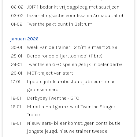
06-02
JO17-1 bedankt vrijdagploeg met saucijzen
03-02
Inzamelingsactie voor Issa en Armadu Jalloh
01-02
Twenthe pakt punt in Beltrum
januari 2026
30-01
Week van de Trainer | 2 t/m 8 maart 2026
25-01
Derde ronde biljarttoernooi (libre)
24-01
Twenthe en GFC spelen gelijk in oefenderby
20-01
MDT-traject van start
17-01
Update jubileumbestuur: jubileumtenue
gepresenteerd
16-01
Derbyday Twenthe - GFC
16-01
Mireilla Hartgerink wint Twenthe Steigert
Trofee
16-01
Nieuwjaars- bijeenkomst: geen contributie
jongste jeugd, nieuwe trainer tweede