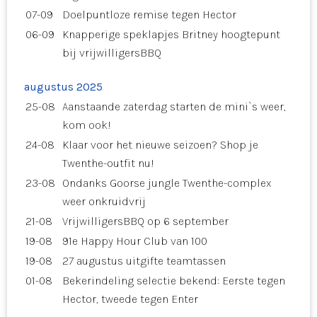
07-09
Doelpuntloze remise tegen Hector
06-09
Knapperige speklapjes Britney hoogtepunt
bij vrijwilligersBBQ
augustus 2025
25-08
Aanstaande zaterdag starten de mini`s weer,
kom ook!
24-08
Klaar voor het nieuwe seizoen? Shop je
Twenthe-outfit nu!
23-08
Ondanks Goorse jungle Twenthe-complex
weer onkruidvrij
21-08
VrijwilligersBBQ op 6 september
19-08
91e Happy Hour Club van 100
19-08
27 augustus uitgifte teamtassen
01-08
Bekerindeling selectie bekend: Eerste tegen
Hector, tweede tegen Enter