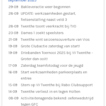
september 2025
29-09
Bakleveractie weer begonnen
28-09
UPDATE: werkzaamheden gestart,
fietsenstalling naast veld 3
28-09
Twenthe toont veerkracht bij TVO
23-09
Dames 1 zoekt speelsters
21-09
Twenthe wint seizoensouverture van Vios
19-09
Grote Clubactie zaterdag van start!
19-09
Driebanden Toernooi 2025 bij VV Twenthe –
Groter dan ooit!
17-09
Zaterdag teamfotodag voor de jeugd
16-09
Start werkzaamheden parkeerplaats en
entree
15-09
Stem op VV Twenthe bij Rabo Clubsupport
14-09
Twenthe verliest in en tegen Holten
08-09
Activiteitenagenda bekend: oefenwedstrijd
tegen GFC