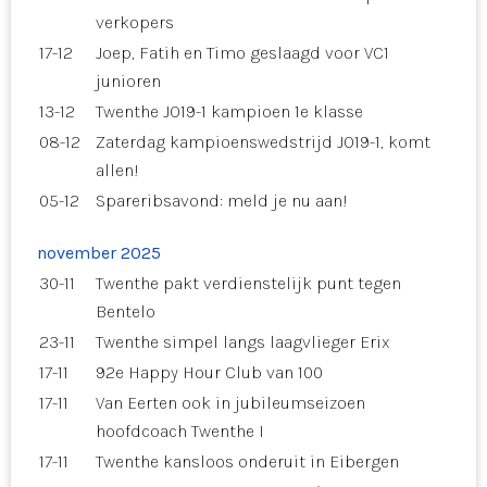
verkopers
17-12
Joep, Fatih en Timo geslaagd voor VC1
junioren
13-12
Twenthe JO19-1 kampioen 1e klasse
08-12
Zaterdag kampioenswedstrijd JO19-1, komt
allen!
05-12
Spareribsavond: meld je nu aan!
november 2025
30-11
Twenthe pakt verdienstelijk punt tegen
Bentelo
23-11
Twenthe simpel langs laagvlieger Erix
17-11
92e Happy Hour Club van 100
17-11
Van Eerten ook in jubileumseizoen
hoofdcoach Twenthe I
17-11
Twenthe kansloos onderuit in Eibergen