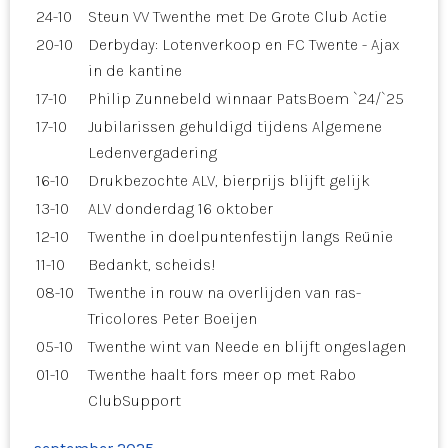
24-10
Steun VV Twenthe met De Grote Club Actie
20-10
Derbyday: Lotenverkoop en FC Twente - Ajax
in de kantine
17-10
Philip Zunnebeld winnaar PatsBoem `24/`25
17-10
Jubilarissen gehuldigd tijdens Algemene
Ledenvergadering
16-10
Drukbezochte ALV, bierprijs blijft gelijk
13-10
ALV donderdag 16 oktober
12-10
Twenthe in doelpuntenfestijn langs Reünie
11-10
Bedankt, scheids!
08-10
Twenthe in rouw na overlijden van ras-
Tricolores Peter Boeijen
05-10
Twenthe wint van Neede en blijft ongeslagen
01-10
Twenthe haalt fors meer op met Rabo
ClubSupport