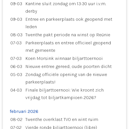
09-03
Kantine sluit zondag om 13:30 uur i.v.m.
derby
09-03
Entree en parkeerplaats ook geopend met
leden
08-03
Twenthe pakt periode na winst op Reünie
07-03
Parkeerplaats en entree officieel geopend
met gemeente
07-03
Koen Morsink winnaar biljarttoernooi
06-03
Nieuwe entree gereed, oude poorten dicht
05-03
Zondag officiële opening van de nieuwe
parkeerplaats!
04-03
Finale biljarttoernooi: Wie kroont zich
vrijdag tot biljartkampioen 2026?
februari 2026
08-02
Twenthe overklast TVO en wint ruim
07-02
Vierde ronde biljarttoernooi (libre)