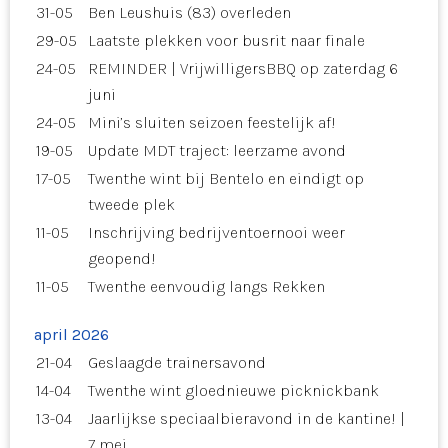
31-05
Ben Leushuis (83) overleden
29-05
Laatste plekken voor busrit naar finale
24-05
REMINDER | VrijwilligersBBQ op zaterdag 6
juni
24-05
Mini’s sluiten seizoen feestelijk af!
19-05
Update MDT traject: leerzame avond
17-05
Twenthe wint bij Bentelo en eindigt op
tweede plek
11-05
Inschrijving bedrijventoernooi weer
geopend!
11-05
Twenthe eenvoudig langs Rekken
april 2026
21-04
Geslaagde trainersavond
14-04
Twenthe wint gloednieuwe picknickbank
13-04
Jaarlijkse speciaalbieravond in de kantine! |
7 mei