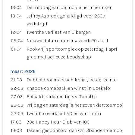
13-04
De middag van de mooie herinneringen!
13-04
Jeffrey Asbroek gehuldigd voor 250e
wedstrijd
12-04
Twenthe verliest van Eibergen
05-04
Nieuwe datum trainersavond: 20 april
01-04
Rookvrij sportcomplex op zaterdag: 1 april
grap met serieuze boodschap
maart 2026
31-03
Dubbeldooiers beschikbaar, bestel ze nu!
29-03
Knappe comeback en winst in Boekelo
27-03
Betaald parkeren bij v.v. Twenthe
23-03
Vrijdag en zaterdag is het zover: darttoernooi
22-03
Twenthe overklast AD en wint ruim
17-03
93e Happy Hour Club van 100
10-03
Tassen gesponsord dankzij 3bandentoernooi