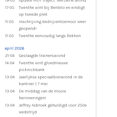
19-05
Update MDT traject: leerzame avond
17-05
Twenthe wint bij Bentelo en eindigt
op tweede plek
11-05
Inschrijving bedrijventoernooi weer
geopend!
11-05
Twenthe eenvoudig langs Rekken
april 2026
21-04
Geslaagde trainersavond
14-04
Twenthe wint gloednieuwe
picknickbank
13-04
Jaarlijkse speciaalbieravond in de
kantine! | 7 mei
13-04
De middag van de mooie
herinneringen!
13-04
Jeffrey Asbroek gehuldigd voor 250e
wedstrijd