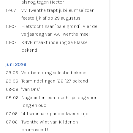
alsnog tegen Hector
17-07
v.v. Twenthe trapt jubileumseizoen
feestelijk af op 29 augustus!
10-07
Fietstocht naar `oale grond`: Vier de
verjaardag van v.v. Twenthe mee!
10-07
KNVB maakt indeling 3e klasse
bekend
juni 2026
29-06
Voorbereiding selectie bekend
20-06
Teamindelingen `26-`27 bekend
09-06
"Van Ons"
08-06
Nagenieten: een prachtige dag voor
jong en oud
07-06
14-1 winnaar spandoekwedstrijd
07-06
Twenthe wint van Kilder en
promoveert!