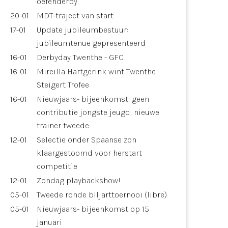
oefenderby
20-01
MDT-traject van start
17-01
Update jubileumbestuur:
jubileumtenue gepresenteerd
16-01
Derbyday Twenthe - GFC
16-01
Mireilla Hartgerink wint Twenthe
Steigert Trofee
16-01
Nieuwjaars- bijeenkomst: geen
contributie jongste jeugd, nieuwe
trainer tweede
12-01
Selectie onder Spaanse zon
klaargestoomd voor herstart
competitie
12-01
Zondag playbackshow!
05-01
Tweede ronde biljarttoernooi (libre)
05-01
Nieuwjaars- bijeenkomst op 15
januari