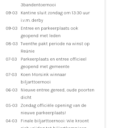
3bandentoernooi
09-03
Kantine sluit zondag om 13:30 uur
i.v.m. derby
09-03
Entree en parkeerplaats ook
geopend met leden
08-03
Twenthe pakt periode na winst op
Reünie
07-03
Parkeerplaats en entree officieel
geopend met gemeente
07-03
Koen Morsink winnaar
biljarttoernooi
06-03
Nieuwe entree gereed, oude poorten
dicht
05-03
Zondag officiële opening van de
nieuwe parkeerplaats!
04-03
Finale biljarttoernooi: Wie kroont