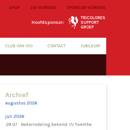
SHOP
LID WORDEN
SPONSOR WORDEN
TRICOLORES
Hoofdsponsor:
SUPPORT
GROEP
CLUB VAN 100
CONTACT
JUBILEUM
Archief
augustus 2026
juli 2026
29-07
Bekerindeling bekend: VV Twenthe