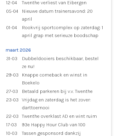
12-04
Twenthe verliest van Eibergen
05-04
Nieuwe datum trainersavond: 20
april
01-04
Rookvrij sportcomplex op zaterdag: 1
april grap met serieuze boodschap
maart 2026
31-03
Dubbeldooiers beschikbaar, bestel
ze nu!
29-03
Knappe comeback en winst in
Boekelo
27-03
Betaald parkeren bij v.v. Twenthe
23-03
Vrijdag en zaterdag is het zover:
darttoernooi
22-03
Twenthe overklast AD en wint ruim
17-03
93e Happy Hour Club van 100
10-03
Tassen gesponsord dankzij