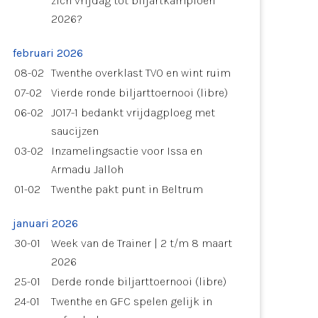
zich vrijdag tot biljartkampioen
2026?
februari 2026
08-02
Twenthe overklast TVO en wint ruim
07-02
Vierde ronde biljarttoernooi (libre)
06-02
JO17-1 bedankt vrijdagploeg met
saucijzen
03-02
Inzamelingsactie voor Issa en
Armadu Jalloh
01-02
Twenthe pakt punt in Beltrum
januari 2026
30-01
Week van de Trainer | 2 t/m 8 maart
2026
25-01
Derde ronde biljarttoernooi (libre)
24-01
Twenthe en GFC spelen gelijk in