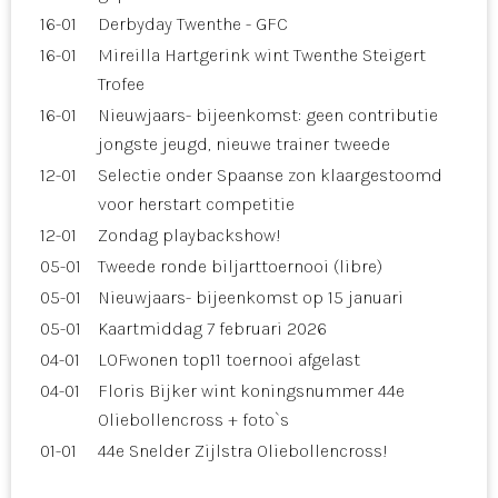
16-01
Derbyday Twenthe - GFC
16-01
Mireilla Hartgerink wint Twenthe Steigert
Trofee
16-01
Nieuwjaars- bijeenkomst: geen contributie
jongste jeugd, nieuwe trainer tweede
12-01
Selectie onder Spaanse zon klaargestoomd
voor herstart competitie
12-01
Zondag playbackshow!
05-01
Tweede ronde biljarttoernooi (libre)
05-01
Nieuwjaars- bijeenkomst op 15 januari
05-01
Kaartmiddag 7 februari 2026
04-01
LOFwonen top11 toernooi afgelast
04-01
Floris Bijker wint koningsnummer 44e
Oliebollencross + foto`s
01-01
44e Snelder Zijlstra Oliebollencross!