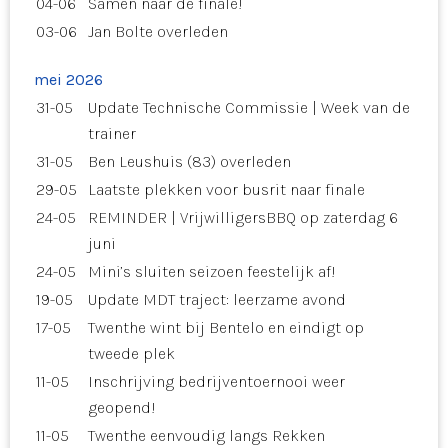
04-06
Samen naar de finale!
03-06
Jan Bolte overleden
mei 2026
31-05
Update Technische Commissie | Week van de
trainer
31-05
Ben Leushuis (83) overleden
29-05
Laatste plekken voor busrit naar finale
24-05
REMINDER | VrijwilligersBBQ op zaterdag 6
juni
24-05
Mini’s sluiten seizoen feestelijk af!
19-05
Update MDT traject: leerzame avond
17-05
Twenthe wint bij Bentelo en eindigt op
tweede plek
11-05
Inschrijving bedrijventoernooi weer
geopend!
11-05
Twenthe eenvoudig langs Rekken