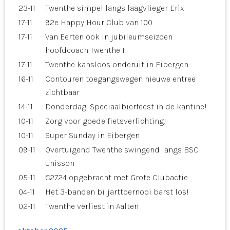
23-11
Twenthe simpel langs laagvlieger Erix
17-11
92e Happy Hour Club van 100
17-11
Van Eerten ook in jubileumseizoen
hoofdcoach Twenthe I
17-11
Twenthe kansloos onderuit in Eibergen
16-11
Contouren toegangswegen nieuwe entree
zichtbaar
14-11
Donderdag: Speciaalbierfeest in de kantine!
10-11
Zorg voor goede fietsverlichting!
10-11
Super Sunday in Eibergen
09-11
Overtuigend Twenthe swingend langs BSC
Unisson
05-11
€2724 opgebracht met Grote Clubactie
04-11
Het 3-banden biljarttoernooi barst los!
02-11
Twenthe verliest in Aalten