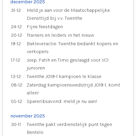
december 2025
31-12
Meld je aan voor de Maatschappelijke
Diensttijd bij v.v. Twenthe
24-12
Fijne feestdagen
20-12
Trainers en leiders in het nieuw
19-12
Bakleveractie: Twenthe bedankt kopers en
verkopers
17-12
Joep, Fatih en Timo geslaagd voor VC1
junioren
13-12
Twenthe JO19-1 kampioen 1e klasse
08-12
Zaterdag kampioenswedstrijd JO19-1, komt
allen!
05-12
Spareribsavond: meld je nu aan!
november 2025
30-11
Twenthe pakt verdienstelijk punt tegen
Bentelo