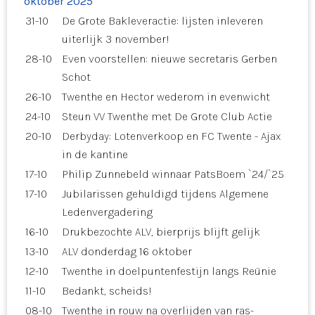
oktober 2025
31-10
De Grote Bakleveractie: lijsten inleveren
uiterlijk 3 november!
28-10
Even voorstellen: nieuwe secretaris Gerben
Schot
26-10
Twenthe en Hector wederom in evenwicht
24-10
Steun VV Twenthe met De Grote Club Actie
20-10
Derbyday: Lotenverkoop en FC Twente - Ajax
in de kantine
17-10
Philip Zunnebeld winnaar PatsBoem `24/`25
17-10
Jubilarissen gehuldigd tijdens Algemene
Ledenvergadering
16-10
Drukbezochte ALV, bierprijs blijft gelijk
13-10
ALV donderdag 16 oktober
12-10
Twenthe in doelpuntenfestijn langs Reünie
11-10
Bedankt, scheids!
08-10
Twenthe in rouw na overlijden van ras-