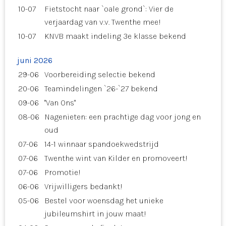
10-07
Fietstocht naar `oale grond`: Vier de
verjaardag van v.v. Twenthe mee!
10-07
KNVB maakt indeling 3e klasse bekend
juni 2026
29-06
Voorbereiding selectie bekend
20-06
Teamindelingen `26-`27 bekend
09-06
"Van Ons"
08-06
Nagenieten: een prachtige dag voor jong en
oud
07-06
14-1 winnaar spandoekwedstrijd
07-06
Twenthe wint van Kilder en promoveert!
07-06
Promotie!
06-06
Vrijwilligers bedankt!
05-06
Bestel voor woensdag het unieke
jubileumshirt in jouw maat!