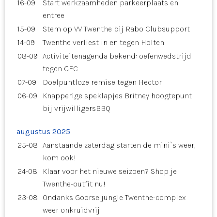
16-09
Start werkzaamheden parkeerplaats en
entree
15-09
Stem op VV Twenthe bij Rabo Clubsupport
14-09
Twenthe verliest in en tegen Holten
08-09
Activiteitenagenda bekend: oefenwedstrijd
tegen GFC
07-09
Doelpuntloze remise tegen Hector
06-09
Knapperige speklapjes Britney hoogtepunt
bij vrijwilligersBBQ
augustus 2025
25-08
Aanstaande zaterdag starten de mini`s weer,
kom ook!
24-08
Klaar voor het nieuwe seizoen? Shop je
Twenthe-outfit nu!
23-08
Ondanks Goorse jungle Twenthe-complex
weer onkruidvrij