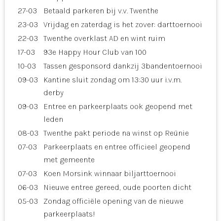
27-03
Betaald parkeren bij v.v. Twenthe
23-03
Vrijdag en zaterdag is het zover: darttoernooi
22-03
Twenthe overklast AD en wint ruim
17-03
93e Happy Hour Club van 100
10-03
Tassen gesponsord dankzij 3bandentoernooi
09-03
Kantine sluit zondag om 13:30 uur i.v.m.
derby
09-03
Entree en parkeerplaats ook geopend met
leden
08-03
Twenthe pakt periode na winst op Reünie
07-03
Parkeerplaats en entree officieel geopend
met gemeente
07-03
Koen Morsink winnaar biljarttoernooi
06-03
Nieuwe entree gereed, oude poorten dicht
05-03
Zondag officiële opening van de nieuwe
parkeerplaats!